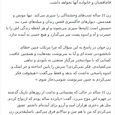
قاچاقچیان و خانواده آنها نخواهد داشت.
زن 27 ساله شب‌های وحشتناکی را سپری می‌کند. تنها مونس و
همدمش، دیوارهای خاکستری قفس زندان و میله‌های سرد بند
حبسش است.ثانیه‌ها سپری می‌شوند و او هر لحظه زندگی اش را با
حسرت و آه و اندوه پشت سر می‌گذارد و هیچ حسی به آینده ندارد.
زن جوان در پاسخ به این سؤال که چرا مرتکب چنین خطای
نابخشودنی شده ای و آیا به سرنوشت بچه‌هایت و همچنین عاقبت
کسانی که با موادمخدر مرگبار صنعتی به نابودی و تباهی
می‌کشاندی، فکر نمی‌کردی؟ سرش را پایین انداخته و جز اشک و
اندوه پاسخی نداشت که بدهد و فقط می‌گفت:«هیچوقت فکر
نمی‌کردم به چنین سرنوشت شومی‌دچار شوم.»
زن 27 ساله در حالی که پشیمانی و ندامت از روزهای تاریک گذشته
در چهره اش موج می‌زد، گفت:«پانزده ساله بودم که ازدواج کردم.
مثل هر دختری هزاران امید و آرزو برای آینده‌ام داشتم. تصور
می‌کردم که من با هم سن و سالانم فرق می‌کنم، باسلیقه‌ترین زن