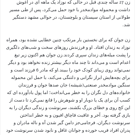
زن 27 ساله چندی قبل در حالی که نوزاد یک ماهه ای در آغوش
داشت و محموله موادمخدر با خود حمل می‌کرد، پس از طی مسیر
طولانی از استان سیستان و بلوچستان، در حوالی مشهد دستگیر
شد.
زن جوان که برای نخستین بار مرتکب چنین خطایی نشده بود، همراه
نوزاد به زندان افتاد. او و فرزندش روزهای سخت و شب‌های دلگیری
را پشت میله‌های زندان سپری کردند.زن جوان هم اکنون زیر تیغ
اعدام است و می‌داند تا چند ماه دیگر بیشتر زنده نخواهد بود و دیگر
نمی‌تواند روی زیبای کودک خود را ببیند.او که مادر 6 فرزند است و
برای بچه‌هایش ابراز نگرانی و دلتنگی می‌کند، با حمل این محموله
سنگین موادمخدر صنعتی(شیشه) جان صدها جوان و فرزندان
خانواده‌های دل نگران را به خطر می‌انداخت؛ اما پول بادآورده ای که
کسب آن برای یک یا دوبار او و شوهرش را قانع نمی‌کرد تا دست از
این کج روی و خطای بزرگ بکشند، سرنوشت و زندگی دیگران را به
بازی گرفته بود. آخر و عاقبت قاچاق افیون و به خطر انداختن
سرنوشت دیگران، فرجامی‌جز دامن گیر شدن آه و ناله مادران و
پدران افراد فریب خورده و جوانان غافل و نابود شدن سرنوشت خود