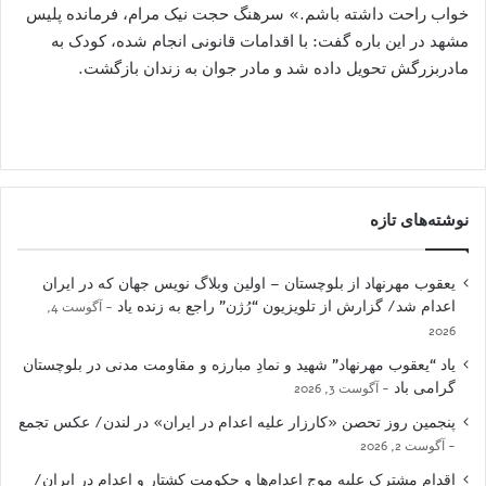
خواب راحت داشته باشم.» سرهنگ حجت نیک مرام، فرمانده پلیس
مشهد در این باره گفت: با اقدامات قانونی انجام شده، کودک به
مادربزرگش تحویل داده شد و مادر جوان به زندان بازگشت.
نوشته‌های تازه
یعقوب مهرنهاد از بلوچستان – اولین وبلاگ نویس جهان که در ایران
اعدام شد/ گزارش از تلویزیون “رُژن” راجع به زنده یاد
آگوست 4,
2026
یاد “یعقوب مهرنهاد” شهید و نمادِ مبارزه و مقاومت مدنی در بلوچستان
گرامی باد
آگوست 3, 2026
پنجمین روز تحصن «کارزار علیه اعدام در ایران» در لندن/ عکس تجمع
آگوست 2, 2026
اقدام مشترک علیه موج اعدام‌ها و حکومت کشتار و اعدام در ایران/