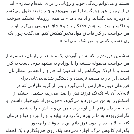
هستم و می‌توانم زندگی خوب و رؤیایی را برای آینده‌ام بسازم» اما
در این میان هق هق گریه امانش نمی‌دهد و چند دقیقه طول می‌کشد
تا دوباره لب بگشاید.او ادامه داد: «اما همه آرزوهای قشنگم سوخت
و خاکستر شد. شوهرم خلافکار بود و قاچاق فروشی می‌کرد. او از
من خواست در کار قاچاق موادمخدر کمکش کنم. می‌گفت چون یک
زن هستم، کسی به من شک نمی‌کند.»
ششمین فرزندم را که به دنیا آوردم، یک ماه بعد از زایمان، همسرم از
من خواست محموله شیشه را با نوزادم به مشهد ببرم. دست به کار
شدم و با کودک بی‌گناهم راه افتادیم؛ اما فارغ از آنچه در انتظارمان
است، این بار به مقصد نرسیده و دستگیر شدیم.بی‌تابی برای
فرزندان دوباره قرارش را می‌گیرد و پس از گریه طولانی که در
لابه‌لای آن نام تک تک فرزندانش را صدا می‌زند، چشمان خشک از
اشکش را به من می‌دوزد و می‌گوید: «چون نوزاد شیرخوار داشتم، با
بچه به زندان رفتم. این اواخر بچه مریض و حالش خراب شده،
نگرانش بودم به مادر پیرم زنگ زدم تا بیاید و او را ببرد و دوا و درمان
کند. حالا مانده‌ام بدون فرزندانم این چند وقت را چطور
بگذرانم.کابوس مرگ، اجازه نمی‌دهد پلک روی هم بگذارم و یک لحظه