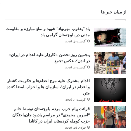
از میان خبر ها
یاد “یعقوب مهرنهاد” شهید و نمادِ مبارزه و مقاومت
مدنی در بلوچستان گرامی باد
آگوست 3, 2026
پنجمین روز تحصن «کارزار علیه اعدام در ایران»
در لندن/ عکس تجمع
آگوست 2, 2026
اقدام مشترک علیه موج اعدام‌ها و حکومت کشتار
و اعدام در ایران/ سازمان ها و احزاب امضا کننده
متن
آگوست 1, 2026
قرائت پیام حزب مردم بلوچستان توسط خانم
“اسرین محمدی” در مراسم یادبود جان‌باختگان
حزب کومله کردستان ایران در کانادا
جولای 26, 2026