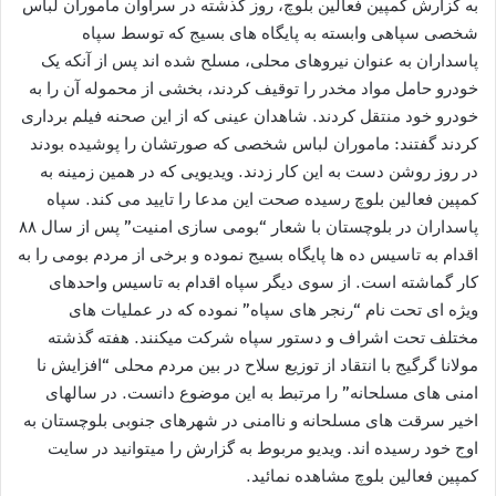
به گزارش کمپین فعالین بلوچ، روز گذشته در سراوان ماموران لباس
شخصی سپاهی وابسته به پایگاه های بسیج که توسط سپاه
پاسداران به عنوان نیروهای محلی، مسلح شده اند پس از آنکه یک
خودرو حامل مواد مخدر را توقیف کردند، بخشی از محموله آن را به
خودرو خود منتقل کردند. شاهدان عینی که از این صحنه فیلم برداری
کردند گفتند: ماموران لباس شخصی که صورتشان را پوشیده بودند
در روز روشن دست به این کار زدند. ویدیویی که در همین زمینه به
کمپین فعالین بلوچ رسیده صحت این مدعا را تایید می کند. سپاه
پاسداران در بلوچستان با شعار “بومی سازی امنیت” پس از سال ۸۸
اقدام به تاسیس ده ها پایگاه بسیج نموده و برخی از مردم بومی را به
کار گماشته است. از سوی دیگر سپاه اقدام به تاسیس واحدهای
ویژه ای تحت نام “رنجر های سپاه” نموده که در عملیات های
مختلف تحت اشراف و دستور سپاه شرکت میکنند. هفته گذشته
مولانا گرگیج با انتقاد از توزیع سلاح در بین مردم محلی “افزایش نا
امنی های مسلحانه” را مرتبط به این موضوع دانست. در سالهای
اخیر سرقت های مسلحانه و ناامنی در شهرهای جنوبی بلوچستان به
اوج خود رسیده اند. ویدیو مربوط به گزارش را میتوانید در سایت
کمپین فعالین بلوچ مشاهده نمائید.