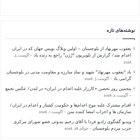
نوشته‌های تازه
یعقوب مهرنهاد از بلوچستان – اولین وبلاگ نویس جهان که در ایران
اعدام شد/ گزارش از تلویزیون “رُژن” راجع به زنده یاد
آگوست 4,
2026
یاد “یعقوب مهرنهاد” شهید و نمادِ مبارزه و مقاومت مدنی در بلوچستان
گرامی باد
آگوست 3, 2026
پنجمین روز تحصن «کارزار علیه اعدام در ایران» در لندن/ عکس تجمع
آگوست 2, 2026
اقدام مشترک علیه موج اعدام‌ها و حکومت کشتار و اعدام در ایران/
سازمان ها و احزاب امضا کننده متن
آگوست 1, 2026
ویدیو گفتگوی رادیو فردا با آقای رحیم بندوئی عضو شورای مرکزی
حزب مردم بلوچستان
جولای 28, 2026