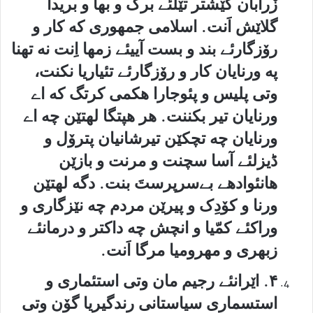
زْرابان گێشتر تێلئے برگ و بها و بریدا
گلاێش اَنت. اسلامی جمهوری که کار و
رۆزگارئے بند و بست آییئے زمها اِنت نه تهنا
په ورنایان کار و رۆزگارئے تئیاریا نکنت،
وتی پلیس و پئوجارا هکمی کرتگ که اے
ورنایان تیر بکننت. هر هپتگا لهتێن چه اے
ورنایان چه تچکێن تیرشانیان پترۆل و
ڈیزلئے آسا سچنت و مرنت و بازێن
هانئوادهے بےسرپرستَ بنت. دگه لهتێن
ورنا و کۆدِک و پیرێن مردم چه نێزگاری و
وراکئے کمّیا و انچش چه داکتر و درمانئے
زبهری و مهرومیا مرگا اَنت.
۴. اێرانئے رجیم مان وتی استئماری و
استسماری سیاستانی رندگیریا گۆن وتی