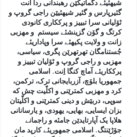
شیهئیئے دگماتیکێن رهبندانی ردا اَنت
گئیرپارس و گئیر شیهئیێن راجی گروپ و
ٹۆلیانی سرا تبییز و پرککاری کانودی
کرتگ و گۆن گزینشئے سیستم و مهزبی
زانت و ولایت پکیهئے سرا وپاداریئے
جُستنامگان تهرتهرێن پگری، سیاسی،
مهزبی و راجی گروپ و ٹۆلیان تبییز و
پرککاریئے آماچ کنگا اِنت. اسلامی
جمهوریا بلۆچ، آزربایجانی ترک، ترکمن،
کرد و مهزبی کمترێنی و اکلّیت چش که
سوپی، دربێش و دینی کمترێنی و اکلّیتان
بزان ایسایی، بهایی، یهودی، و یارسانانی
هلاپا یک آپارتایدێن جامئه و راجمانے
جۆڑێنتگ. اسلامی جمهوریئے کارپد مان