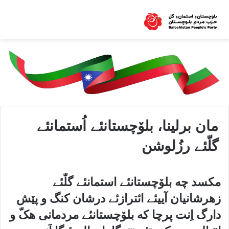
مان برلینا، بلۆچستانئے اُستمانئے
گلّئے رزُلوشن
مکسد چه بلۆچستانئے استمانئے گلّئے
زهرشانیان آییئے ائترازئے درشان کنگ و پێش
دارگ اِنت پرچا که بلۆچستانئے مردمانی هکّ و