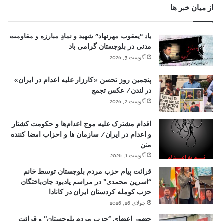
از میان خبر ها
یاد “یعقوب مهرنهاد” شهید و نمادِ مبارزه و مقاومت
مدنی در بلوچستان گرامی باد
آگوست 3, 2026
پنجمین روز تحصن «کارزار علیه اعدام در ایران»
در لندن/ عکس تجمع
آگوست 2, 2026
اقدام مشترک علیه موج اعدام‌ها و حکومت کشتار
و اعدام در ایران/ سازمان ها و احزاب امضا کننده
متن
آگوست 1, 2026
قرائت پیام حزب مردم بلوچستان توسط خانم
“اسرین محمدی” در مراسم یادبود جان‌باختگان
حزب کومله کردستان ایران در کانادا
جولای 26, 2026
حضور اعضای “حزب مردم بلوچستان” و قرائت