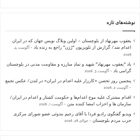
نوشته‌های تازه
یعقوب مهرنهاد از بلوچستان – اولین وبلاگ نویس جهان که در ایران
اعدام شد/ گزارش از تلویزیون “رُژن” راجع به زنده یاد
آگوست 4,
2026
یاد “یعقوب مهرنهاد” شهید و نمادِ مبارزه و مقاومت مدنی در بلوچستان
گرامی باد
آگوست 3, 2026
پنجمین روز تحصن «کارزار علیه اعدام در ایران» در لندن/ عکس تجمع
آگوست 2, 2026
اقدام مشترک علیه موج اعدام‌ها و حکومت کشتار و اعدام در ایران/
سازمان ها و احزاب امضا کننده متن
آگوست 1, 2026
ویدیو گفتگوی رادیو فردا با آقای رحیم بندوئی عضو شورای مرکزی
حزب مردم بلوچستان
جولای 28, 2026