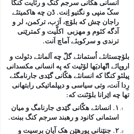
انسانی هکّانی سرجم کنگ و رئایت کنگا
سکّ منپی و نگتیو اِنت. ڈن چه هاکمیتئے
راجان چش که بلۆچ، اَرَب، ترکمن، لر و
آدگه کئوم و مهزبی اکلّیت و کمترێنی
ترندی و سرکوبئے آماچ اَنت.
بلۆچستانئے اُستمانئے گلّ چه آلمانئے دئولت و
اروپائے اتّهادیَها لۆٹیت که په انسانی مکسدانی
پیلئو کنگا که انسانئے هکّانی گێدی جارنامگئے
رِدا اَنت، وتی سیاسی و دیپلماتیکی رابتهانی
تها چه اێرانا بلۆٹنت که:
۱. انسانئے هکّانی گێدی جارنامگ و میان
استمانی کانود و رهبند سرجم کنگ ببنت.
۲. جنێنانی پورهێن هک آیان برسیت و