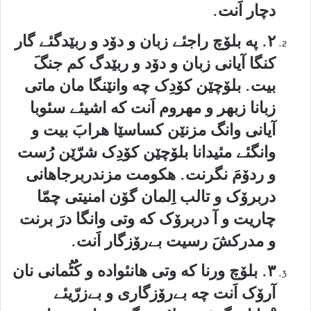
دچار اَنت.
۲. په بلۆچ راجئے زبان و دۆد و ربێدگئے گار
کنگا آیانی زبان و دۆد و ربێدگ کم جنگَ
بیت. بلۆچێن کۆدِک چه وانێنگا مان ماتی
زبانا زبهر و مهروم اَنت که اشیئے سئوبا
آیانی وانگ مزنێن کساسێا هرابَ بیت و
وانگئے مئیدانا بلۆچێن کۆدِک شرّێن رُست
و ردۆمَ نگرنت. هکومت مزندربرجاهانی
دربرۆک و تالب اِلمان گۆن امنیتی چمّا
چاریت و آ دربرۆک که وتی وانگا درَ برنت
و مدرکشَ رسیت بےرۆزگار اَنت.
۳. بلۆچ ورنا که وتی هانئواده و کُٹُمانی نان
آرۆک اَنت چه بےرۆزگاری و بےزرّیئے