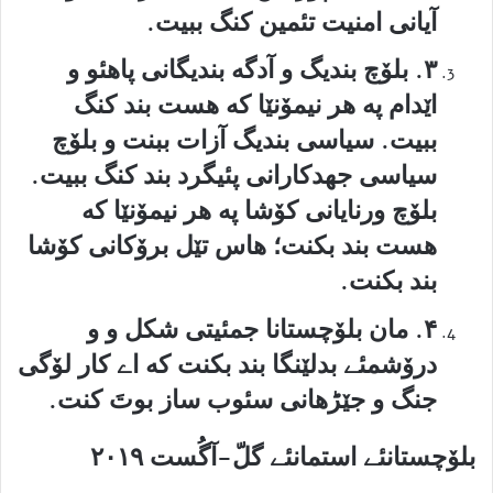
آیانی امنیت تئمین کنگ ببیت.
۳. بلۆچ بندیگ و آدگه بندیگانی پاهئو و
اێدام په هر نیمۆنێا که هست بند کنگ
ببیت. سیاسی بندیگ آزات ببنت و بلۆچ
سیاسی جهدکارانی پئیگرد بند کنگ ببیت.
بلۆچ ورنایانی کۆشا په هر نیمۆنێا که
هست بند بکنت؛ هاس تێل برۆکانی کۆشا
بند بکنت.
۴. مان بلۆچستانا جمئیتی شکل و و
درۆشمئے بدلێنگا بند بکنت که اے کار لۆگی
جنگ و جێڑهانی سئوب ساز بوتَ کنت.
بلۆچستانئے استمانئے گلّ-آگُست ۲۰۱۹