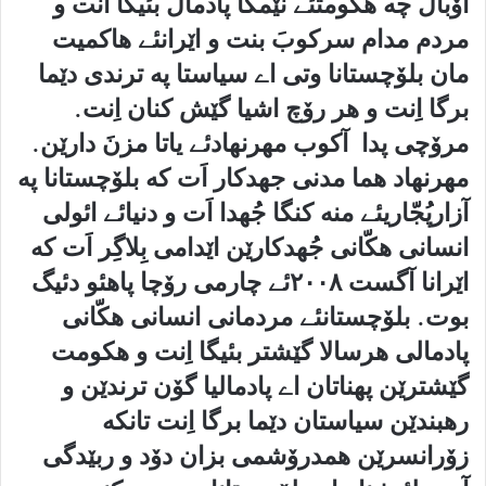
اۆبال چه هکومتئے نێمگا پادمال بئیگا اَنت و
مردم مدام سرکوبَ بنت و اێرانئے هاکمیت
مان بلۆچستانا وتی اے سیاستا په ترندی دێما
برگا اِنت و هر رۆچ اشیا گێش کنان اِنت.
مرۆچی پدا آکوب مهرنهادئے یاتا مزنَ دارێن.
مهرنهاد هما مدنی جهدکار اَت که بلۆچستانا په
آزارپُجّاریئے منه کنگا جُهدا اَت و دنیائے ائولی
انسانی هکّانی جُهدکارێن اێدامی بِلاگِر اَت که
اێرانا آگست ۲۰۰۸ئے چارمی رۆچا پاهئو دئیگ
بوت. بلۆچستانئے مردمانی انسانی هکّانی
پادمالی هرسالا گێشتر بئیگا اِنت و هکومت
گێشترێن پهناتان اے پادمالیا گۆن ترندێن و
رهبندێن سیاستان دێما برگا اِنت تانکه
زۆرانسرێن همدرۆشمی بزان دۆد و ربێدگی