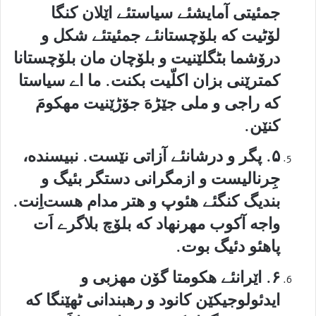
جمئیتی آمایشئے سیاستئے اێلان کنگا
لۆٹیت که بلۆچستانئے جمئیتئے شکل و
درۆشما بٹگلێنیت و بلۆچان مان بلۆچستانا
کمترێنی بزان اکلّیت بکنت. ما اے سیاستا
که راجی و ملی جێڑهَ جۆڑێنیت مهکومَ
کنێن.
۵. پگر و درشانئے آزاتی نێست. نبیسنده،
جِرنالیست و ازمگرانی دستگر بئیگ و
بندیگ کنگئے هئوپ و هتر مدام هست‌اِنت.
واجه آکوب مهرنهاد که بلۆچ بلاگرے اَت
پاهئو دئیگ بوت.
۶. اێرانئے هکومتا گۆن مهزبی و
ایدئولوجیکێن کانود و رهبندانی ٹهێنگا که