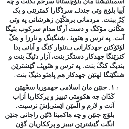
آسمیلئیشنا مان بلۆچستانا سرجم بکنت و چه
آییا بلۆچ وتی جندئے سرڈگارا کمترێنی و یک
کِرّ ببنت. مردمانی برهکّێن زهرشانی په وتی
هکّانی مۆکگ و دست آرگا مدام سرکوب بئیگا
اَنت. په ترس و هئوپئے شنگێنگ و نارزا و هکّ
لۆٹۆکێن جهدکارانی بےتئوار کنگ و آیانی پدا
کنزێنگا جهدکار دستگرَ بنت، آزار دئیگَ بنت و
بندیگ کنگَ بنت. په ترس و هئوپئے گێشترێن
شنگێنگا لهتێن جهدکار هم پاهئو دئیگَ بنت.
۱. جنێن مان اسلامی جهموریا سجّهێن
کَدّان چه هکومتی تبییز و پرککاریا اَزاب
اَنت و لازم و الّمێن اێمنی‌اِشَ نرسیت.
بلۆچ جنێن و چه هاکمیتا ڈنّێن راجانی جنێن
انگت گێشترێن تبییز و پرککاریان گۆن