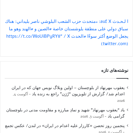
ا لـحـدث auf X: „متحدث حزب الشعب البلوشي ناصر بليداني: هناك
سباق دولي على منطقة بلوشستان خاصة #الصين و #الهند وهو ما
يجعل الوضع أكثر سوءًا #الحدث https://t.co/WoUiBPyRY8“ / X
(twitter.com)
نوشته‌های تازه
یعقوب مهرنهاد از بلوچستان – اولین وبلاگ نویس جهان که در ایران
اعدام شد/ گزارش از تلویزیون “رُژن” راجع به زنده یاد
آگوست 4,
2026
یاد “یعقوب مهرنهاد” شهید و نمادِ مبارزه و مقاومت مدنی در بلوچستان
گرامی باد
آگوست 3, 2026
پنجمین روز تحصن «کارزار علیه اعدام در ایران» در لندن/ عکس تجمع
آگوست 2, 2026