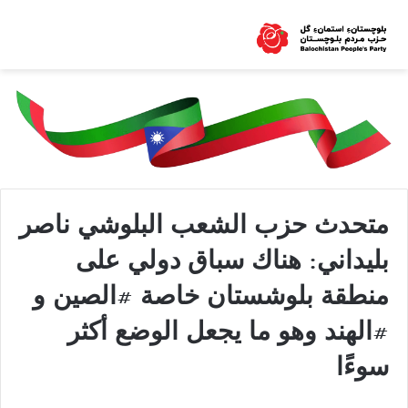
متحدث حزب الشعب البلوشي ناصر
بليداني: هناك سباق دولي على
منطقة بلوشستان خاصة #الصين و
#الهند وهو ما يجعل الوضع أكثر
سوءًا