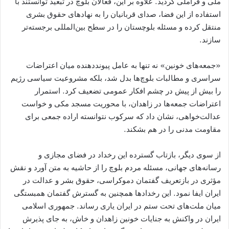
ملی و فراملی گردید. علاوه بر این، فعالان بلوچ در تبعید توانستند با
استفاده از این فضا، صدای قربانیان را به نهادهای حقوق بشری
منتقل کرده و مسئله بلوچستان را در سطح بین‌المللی برجسته‌تر
سازند.
«جمعه‌های خونین» نه تنها به عامل پیونددهنده میان اعتراضات
سراسری و مطالبات بلوچ‌ها بدل شد، بلکه مشروعیت سیاسی رژیم
را بیش از پیش در چشم افکار عمومی تضعیف کرد. استمرار
اعتراضات جمعه‌ها در زاهدان، با محوریت مسجد مکی و خواست
عدالت‌خواهی، نشان داد که سرکوب نتوانسته اراده جمعی برای
مقاومت مدنی را در هم بشکند.
از سوی دیگر، بازتاب گسترده این رخداد در فضای مجازی و
رسانه‌های جهانی، مسئله مردم بلوچ‌ را از حاشیه به متن آورد و نقش
مؤثری در بازتعریف گفتمان دموکراسی، حقوق بشر و عدالت در
ایران ایفا نمود. این رخدادها همچنین به گسترش گفتمان همبستگی
میان ملت‌های تحت ستم در ایران یاری رساند. جمهوری اسلامی
ایران در واکنش به جنایات خونین زاهدان و خاش، به جای پذیرش