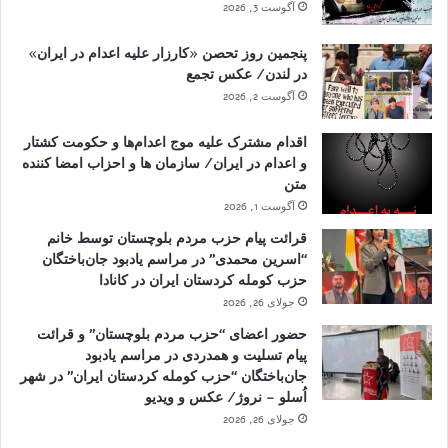
آگوست 3, 2026
پنجمین روز تحصن «کارزار علیه اعدام در ایران»
در لندن/ عکس تجمع
آگوست 2, 2026
اقدام مشترک علیه موج اعدام‌ها و حکومت کشتار
و اعدام در ایران/ سازمان ها و احزاب امضا کننده
متن
آگوست 1, 2026
قرائت پیام حزب مردم بلوچستان توسط خانم
“اسرین محمدی” در مراسم یادبود جان‌باختگان
حزب کومله کردستان ایران در کانادا
جولای 26, 2026
حضور اعضای “حزب مردم بلوچستان” و قرائت
پیام تسلیت و همدردی در مراسم یادبود
جان‌باختگان “حزب کومله کردستان ایران” در شهر
اُسلو – نروژ/ عکس و ویدیو
جولای 26, 2026