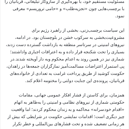
مسئولیت مستقیم خود، با بهره‌گیری از سازوکار تبلیغاتی، قربانیان را
با برچسب‌هایی چون «تجزیه‌طلب» و «حامی تروریسم» معرفی
نمود.
این سیاست برچسب‌زنی، بخشی از راهبرد رژیم برای
مشروعیت‌بخشی به سرکوب خشن در بلوچستان بود. در ادامه،
نیروهای امنیتی در سرتاسر منطقه به بازداشت گسترده دست زدند،
بسیاری را تحت شکنجه قرار داده و به اعترافات اجباری واداشتند؛
شماری نیز در همین روند به اعدام محکوم وبه دار آویخته شدند.در
پی استمرار اعتراضات مسالمت‌آمیز نمازگزاران جمعه‌ها در زاهدان،
حکومت کوشید از طریق پرداخت غرامت به تعدادی از خانواده‌های
قربانیان، پرونده‌ی این جنایت دولتی را مختومه اعلام کند.
همزمان، برای کاستن از فشار افکار عمومی جهانی، مقامات
حکومتی شماری از نیروهای نظامی و امنیتی را به‌ظاهر به اتهام
«اقدام خودسرانه» محاکمه و به زندان محکوم کردند؛ اما واقعیت
چیز دیگری است؛ اقدامات نمایشی حکومت در شرایطی که بیش از
هر زمانی تضعیف شده و تحت فشارهای بین‌المللی و خطر تکرار