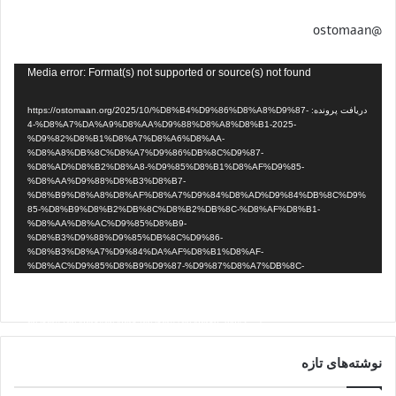
@ostomaan
نمایشگر
Media error: Format(s) not supported or source(s) not found
ویدیو
دریافت پرونده: https://ostomaan.org/2025/10/%D8%B4%D9%86%D8%A8%D9%87-
4-%D8%A7%DA%A9%D8%AA%D9%88%D8%A8%D8%B1-2025-
%D9%82%D8%B1%D8%A7%D8%A6%D8%AA-
%D8%A8%DB%8C%D8%A7%D9%86%DB%8C%D9%87-
%D8%AD%D8%B2%D8%A8-%D9%85%D8%B1%D8%AF%D9%85-
%D8%AA%D9%88%D8%B3%D8%B7-
%D8%B9%D8%A8%D8%AF%D8%A7%D9%84%D8%AD%D9%84%DB%8C%D9%
85-%D8%B9%D8%B2%DB%8C%D8%B2%DB%8C-%D8%AF%D8%B1-
%D8%AA%D8%AC%D9%85%D8%B9-
%D8%B3%D9%88%D9%85%DB%8C%D9%86-
%D8%B3%D8%A7%D9%84%DA%AF%D8%B1%D8%AF-
%D8%AC%D9%85%D8%B9%D9%87-%D9%87%D8%A7%DB%8C-
%D8%AE%D9%88%D9%86%DB%8C%D9%86-
%D8%B2%D8%A7%D9%87%D8%AF%D8%A7%D9%86-%D9%88-
%D8%AE%D8%A7%D8%B4-%D8%AF%D8%B1-%DA%A9%D9%84%D9%86-
%D8%A2%D9%84%D9%85%D8%A7%D9%86-.mp4?_=1
نوشته‌های تازه