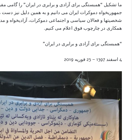
ما تشکيل “همبستگی برای آزادی و برابری در ايران” را گامی مفي
جمهوريخواه دموکرات ايران می دانيم و به همين دليل نيز دست ه
شخصيتها و فعالان سياسی و اجتماعی دموکرات، آزاديخواه و مداف
همکاری در چارچوب فوق اعلام می کنيم.
“همبستگی برای آزادی و برابری در ايران”
4 اسفند 1397 – 23 فوريه 2019