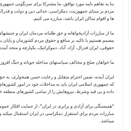
بنا به تفاهم نامه مورد توافق، ما مشترکا برای سرنگونی جمهوری 
مردم بر مبناى جمهوریت، دمکراسی، جدائی دین و دولت و فدرال
ها و اقوام ساکن ایران باشد، مبارزه می کنيم.
ما از مبارزات آزاديخواهانه و حق طلبانه مردمان ايران و جنبشه
مصمم هستیم با تاکید بر منافع و حقوق مردم کشورمان و پایان بخ
حقوقی، ایران فدرال، آزاد، آباد، دموکراتيک، یکپارچه و متحد آینده 
ما خواهان صلح و مخالف سیاستھاى مداخله جويانه و جنگ افروز
ایران آیندە، ضمن احترام متقابل و رعايت حسن ھمجوارى، بە حق 
که جمھورى اسلامى ايران بايد به مداخلات خود در امور کشورھ
داده و بى قيد وشرط، نيروھايش را از تمامى کشورھاى منطقه خا
“ھمبستگی برای آزادی و برابری در ایران”، از حمایت افکار عموم
مبارزات مردم برای استقرار دمکراسی در ايران استقبال میکند و
میباشد.