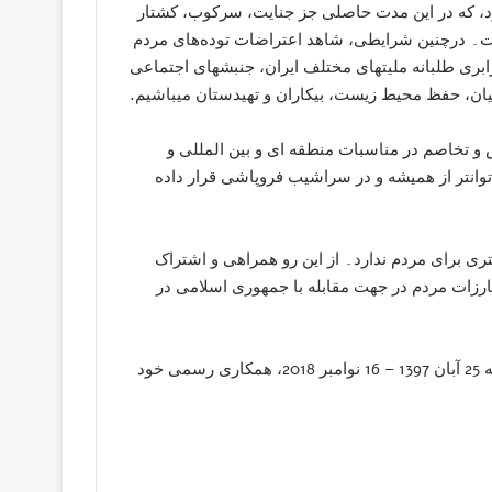
، که در اين مدت حاصلی جز جنايت، سرکوب، کشتار
ست۔ درچنين شرايطى، شاهد اعتراضات توده‌های مردم
ابرى طلبانه مليتهای مختلف ايران، جنبشهای اجتماعی
يان، حفظ محيط زيست، بیکاران و تھيدستان ميباشيم.
ش و تخاصم در مناسبات منطقه اى و بين المللى و
توانتر از ھميشه و در سراشيب فروپاشى قرار داده
رى برای مردم ندارد۔ از اين رو همراهی و اشتراک
رزات مردم در جھت مقابله با جمھورى اسلامى در
با درک اين واقعيت، ما احزاب و سازمانهای امضا کننده تفاهم نامه 25 آبان 1397 – 16 نوامبر 2018، همکاری رسمی خود