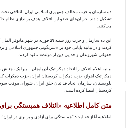
ده سازمان و حزب مخالف جمهوری اسلامی ایران، ائتلافی تحت ع
تشکیل دادند. جریان‌های عضو این ائتلاف هدف براندازی نظام حاکم
می‌کنند.
این ده سازمان و حزب روز شنبه 23 فوریه در
کردند و در بیانیه پایانی خود بر «سرنگونی جمهوری اسلامی و ب
حقوقی شهروندان و جدایی دین از دولت» تاکید کردند.
بیانیه اعلام ائتلاف را اتحاد دمکراتيک آذربايجان – بيرليک، جن
دمکراتيک اهواز، حزب دمکرات کردستان ايران، حزب دمکرات کر
بلوچستان، سازمان اتحاد فدائيان خلق ايران، شورای موقت سوس
کردستان امضا کرده است.
متن کامل اطلاعیه «ائتلاف همبستگی برای آ
اطلاعيه آغاز فعاليت: “همبستگی برای آزادی و برابری در ايران”