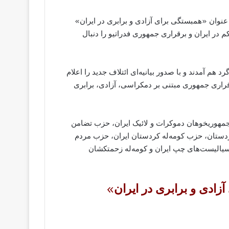
نوان «همبستگی برای آزادی و برابری در ايران»
 در ایران و برقراری جمهوری فدراتیو را دنبال
 شهر هانوفر آلمان گرد هم آمدند و با صدور بیانیه‌ای ائتلاف جدید را اعلام
رقراری جمهوری مبتنی بر دمکراسی، آزادی، برابری
بش جمهوريخوهان دموکرات و لائيک ايران، حزب تضامن
دستان، حزب کومه‌له کردستان ايران، حزب مردم
ياليست‌های چپ ايران و کومه‌له زحمتکشان
زادی و برابری در ایران»