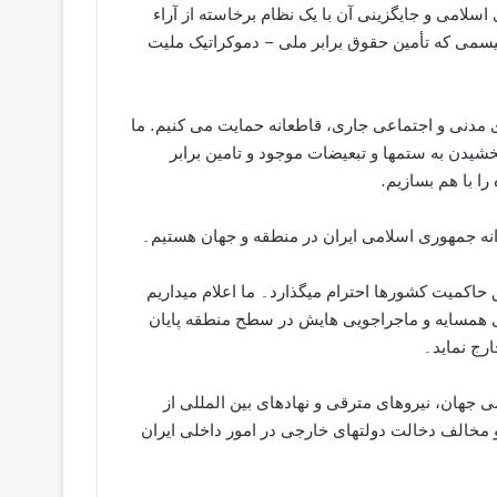
اسلامی و جایگزینی آن با یک نظام برخاسته از آراء
یسمى که تأمين حقوق برابر ملی – دموکراتیک ملیت
ای مدنی و اجتماعی جاری، قاطعانه حمايت می کنيم. ما
شیدن به ستمها و تبعیضات موجود و تامين برابر
را با هم بسازیم.
انە جمھوری اسلامی ايران در منطقه و جھان ھستيم۔
حاکمیت کشورھا احترام ميگذارد۔ ما اعلام ميداريم
اى ھمسايه و ماجراجويى ھايش در سطح منطقه پايان
رج نمايد۔
ى جھان، نيروھاى مترقى و نھادھای بین المللی از
 مخالف دخالت دولتھاى خارجی در امور داخلی ایران