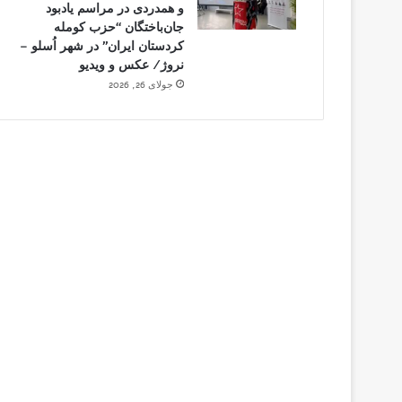
و همدردی در مراسم یادبود
جان‌باختگان “حزب کومله
کردستان ایران” در شهر اُسلو –
نروژ/ عکس و ویدیو
جولای 26, 2026