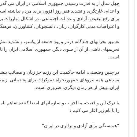
چهل سال از به قدرت رسيدن جمهوری اسلامی در ايران می گذرد
و اعدام، غارتگری و تشدید فقر روز افزون برای مردم نداشته ا
برای رفع تبعيض، آزادی و عدالت اجتماعی، در اشکال مبارزات بر
و اعتراضات مدنى کارگران، زنان، دانشجويان، کشاورزان، فرھنگ
تعميق بحرانهای چندگانه درتار و پود جامعه از يکسو، و تشديد تن
تحريمهای ناشی از آن از سوى ديگر، جمهوری اسلامی ايران را نا
است.
در چنين وضعيتى، ادامه حاکميت اين رژيم جز زيان و مصائب بيشت
مساعی همه نيروهای جمهوريخواه دموکرات برای پشتيبانی از مبا
ايران، بيش از هر زمان ديگری، ضرورى است.
را با نام زير آغاز می کنيم :
“همبستگی برای آزادی و برابری در ايران”