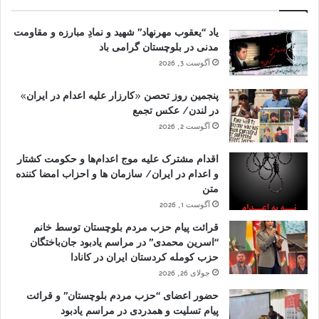
یاد “یعقوب مهرنهاد” شهید و نمادِ مبارزه و مقاومت
مدنی در بلوچستان گرامی باد
آگوست 3, 2026
پنجمین روز تحصن «کارزار علیه اعدام در ایران»
در لندن/ عکس تجمع
آگوست 2, 2026
اقدام مشترک علیه موج اعدام‌ها و حکومت کشتار
و اعدام در ایران/ سازمان ها و احزاب امضا کننده
متن
آگوست 1, 2026
قرائت پیام حزب مردم بلوچستان توسط خانم
“اسرین محمدی” در مراسم یادبود جان‌باختگان
حزب کومله کردستان ایران در کانادا
جولای 26, 2026
حضور اعضای “حزب مردم بلوچستان” و قرائت
پیام تسلیت و همدردی در مراسم یادبود