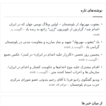
نوشته‌های تازه
یعقوب مهرنهاد از بلوچستان – اولین وبلاگ نویس جهان که در ایران
اعدام شد/ گزارش از تلویزیون “رُژن” راجع به زنده یاد
آگوست 4,
2026
یاد “یعقوب مهرنهاد” شهید و نمادِ مبارزه و مقاومت مدنی در بلوچستان
گرامی باد
آگوست 3, 2026
پنجمین روز تحصن «کارزار علیه اعدام در ایران» در لندن/ عکس تجمع
آگوست 2, 2026
اقدام مشترک علیه موج اعدام‌ها و حکومت کشتار و اعدام در ایران/
سازمان ها و احزاب امضا کننده متن
آگوست 1, 2026
ویدیو گفتگوی رادیو فردا با آقای رحیم بندوئی عضو شورای مرکزی
حزب مردم بلوچستان
جولای 28, 2026
از میان خبر ها