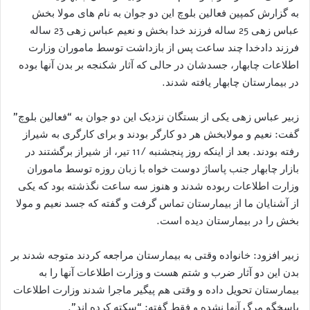
به گزارش کمپین فعالین بلوچ این دو جوان به نام های مولا بخش
عباس زهی 25 ساله فرزند خدا بخش و نعیم عباس زهی 23 ساله
فرزند دادخدا چند ساعت پس از بازداشت توسط ماموران وزارت
اطلاعات چابهار، جسدشان در حالی که آثار شکنجه بر بدن آنها بوده
در بیمارستان چابهار یافته شدند.
زبیر عباس زهی یکی از بستگان نزدیک این دو جوان به “فعالین بلوچ”
گفت: نعیم و مولابخش هر دو کارگر بودند و برای کارگری به شیراز
رفته بودند. بعد از اینکه روز پنجشنبه /11 تیر، از شیراز برگشتند در
بازار چابهار جنب پاساژ دوست خواه با زبان روزه توسط ماموران
وزارت اطلاعات ربوده شدند و هنوز سه ساعت نگذشته بود که یکی
از آشنایان ما از بیمارستان تماس گرفت و گفته که جسد نعیم و مولا
بخش را در بیمارستان دیده است.
زبیر افزود: خانواده وقتی به بیمارستان مراجعه کردند متوجه شدند بر
بدن این دو آثار ضرب و شتم هست و وزارت اطلاعات آنها را به
بیمارستان تحویل داده و وقتی هم پیگیر ماجرا شدند وزارت اطلاعات
پاسخگو مرگ آنها نشده و فقط گفته: “سکته کرده اند”.