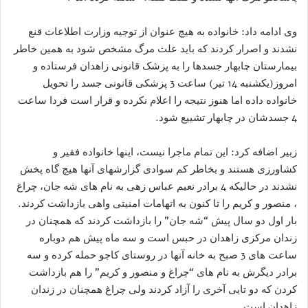
وی ادامه داد: خانواده به هیچ عنوان از توجیه وزارت اطلاعات قنع
نشدند و اصرار کردند که باید علت مرگ مشخص شود به همین خاطر
بیمارستان چابهار جسدها را به پزشک قانونی زاهدان فرستاده و
امروز(یکشنبه 14 تیر) ساعت 3 پزشکی قانونی جسد را تحویل
خانواده داده اما هنوز نتیجه را اعلام نکرده و قرار است فردا ساعت
4 جسدشان در چابهار تشییع شود.
زبیر اضافه کرد: این تمام ماجرا نیست، اینها خانواده فقیر و
کشاورزی هستند و بخاطر کم سوادی گزارشهای آنها هیچ گاه پخش
نشدند در حالیکه 4 برادر نعیم عباس زهی به نام های شه جان، چراغ
، منصور و کریم را تا کنون به اتهامات امنیتی واهی بازداشت کردند.
بار اول دو سال پیش “شه جان” را بازداشت کردند که همچنان در
زندان مرکزی زاهدان در حبس است و سه ماه پیش هم دوباره
ساعت های 3 صبح به خانه آنها در روستای کاجو حمله کرده و سه
برادر دیگرش به نام های “چراغ و منصور و کریم” را هم بازداشت
کردن که دو تایی آخری را آزاد کردند ولی چراغ همچنان در زندان
زاهدان است.