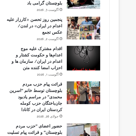
بلوچستان گرامی باد
آگوست 3, 2026
پنجمین روز تحصن «کارزار علیه
اعدام در ایران» در لندن/
عکس تجمع
آگوست 2, 2026
اقدام مشترک علیه موج
اعدام‌ها و حکومت کشتار و
اعدام در ایران/ سازمان ها و
احزاب امضا کننده متن
آگوست 1, 2026
قرائت پیام حزب مردم
بلوچستان توسط خانم “اسرین
محمدی” در مراسم یادبود
جان‌باختگان حزب کومله
کردستان ایران در کانادا
جولای 26, 2026
حضور اعضای “حزب مردم
بلوچستان” و قرائت پیام تسلیت