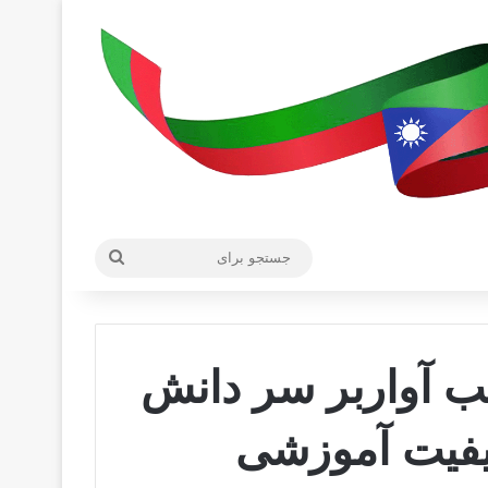
جستجو
برای
یب آواربر سر دانش
یفیت آموزشی