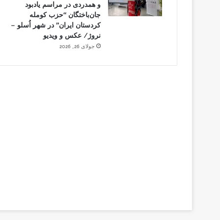
و همدردی در مراسم یادبود
جان‌باختگان “حزب کومله
کردستان ایران” در شهر اُسلو –
نروژ/ عکس و ویدیو
جولای 26, 2026