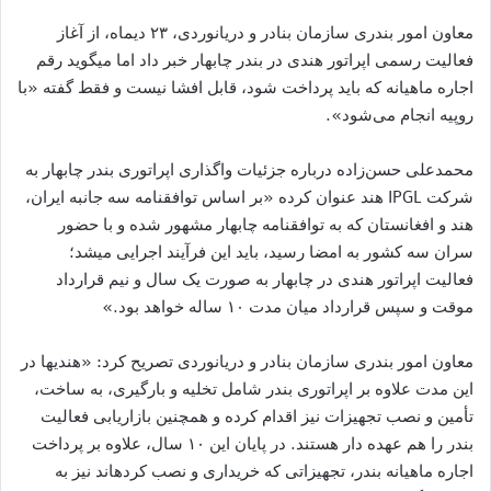
معاون امور بندری سازمان بنادر و دریانوردی، ۲۳ دی‎ماه، از آغاز
فعالیت رسمی اپراتور هندی در بندر چابهار خبر داد اما می‎گوید رقم
اجاره ماهیانه که باید پرداخت شود، قابل افشا نیست و فقط گفته «با
روپیه انجام می‌شود».
محمدعلی حسن‌زاده درباره جزئیات واگذاری اپراتوری بندر چابهار به
شرکت IPGL هند عنوان کرده «بر اساس توافقنامه سه جانبه ایران،
هند و افغانستان که به توافقنامه چابهار مشهور شده و با حضور
سران سه کشور به امضا رسید، باید این فرآیند اجرایی می‎شد؛
فعالیت اپراتور هندی در چابهار به صورت یک سال و نیم قرارداد
موقت و سپس قرارداد میان مدت ۱۰ ساله خواهد بود.»
معاون امور بندری سازمان بنادر و دریانوردی تصریح کرد: «هندی‎ها در
این مدت علاوه بر اپراتوری بندر شامل تخلیه و بارگیری، به ساخت،
تأمین و نصب تجهیزات نیز اقدام کرده و همچنین بازاریابی فعالیت
بندر را هم عهده دار هستند. در پایان این ۱۰ سال، علاوه بر پرداخت
اجاره ماهیانه بندر، تجهیزاتی که خریداری و نصب کرده‎اند نیز به