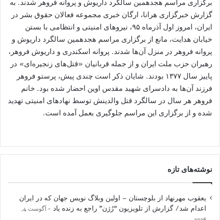
برگزاری مراسم هجدهمین سالگرد داریوش و پروانه فروهر شدند. به
گزارش خبرگزاری هرانا، ارگان خبری مجموعه فعالان حقوق بشر در
ایران، امروز اول آذرماه ۹۵، نیروهای امنیتی و انتظامی با بستن
خیابان هدایت، مانع از برگزاری مراسم هجدهمین سالگرد داریوش و
پروانه فروهر در منزل آن‌ها شدند. پروانه اسکندری و داریوش فروهر،
رهبران حزب ملت ایران و از جمله قربانیان «قتل‌های زنجیره‌ای» در
پاییز سال ۱۳۷۷ بودند. شایان ذکر است چندی پیش، پرستو فروهر
فرزند آن‌ها به دادسرای شهید مقدس اوین احضار شده بود. خانم
فروهر هر سال در سالگرد قتل والدینش توسط نهادهای امنیتی تهدید
شده و از برگزاری این مراسم جلوگیری بعمل آمده است.
نوشته‌های تازه
یعقوب مهرنهاد از بلوچستان – اولین وبلاگ نویس جهان که در ایران
اعدام شد/ گزارش از تلویزیون “رُژن” راجع به زنده یاد
آگوست 4,
2026