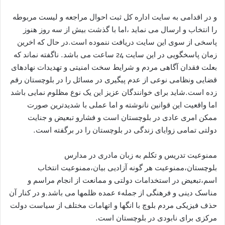
و در اقدامی به سایت اداره کل ثبت احوال مراجعه و لیست مربوطه
را انتخاب و ارسال می نماید ،اما با گذشت بیش از سه روز هنوز
پاسخی از سوی این سایت دریافت ننموده است.در حال که اخرین
زمان پاسخگویی در این سایت 24 ساعت می باشد. ناگفته نماند که
بعلت فقدان آگاهی مردم و شرایط سخت امنیتی و تهدیدات نهادهای
قضایی ونظامی نوعی از عدم پیگیری در مسائل را در بلوچستان رقم
زده است.شاید برای خوانندگان عزیز این یک نوع مظلوم نمایی باشد
اما واقعیت این قوانین نانوشته و اما عملی با شدیدترین صورت
ممکن امری عادی در بلوچستان است و فشارو تبعیض و جنایت
دولتی تمامی زوایای زندگی در بلوچستان را در برگفته است.
ممنوعیت تدریس و تکلم به زبان مادری در مدارس
بلوچستان،ممنوعیت هر گونه آزادیی بیان،ممنوعیت انتخاب
اسم،تبعیض در استخدامات دولتی و ممانعت از انجام مراسم و
مناسک دینی و فرهنگی از جملهء عمده ظلمها می باشد.و در کنار آن
حذف فیزیکی مردم بلوچ با انگها و اتهامات مختلف از سیاست دولت
مرکزی برای نابودی در بلوچستان است.