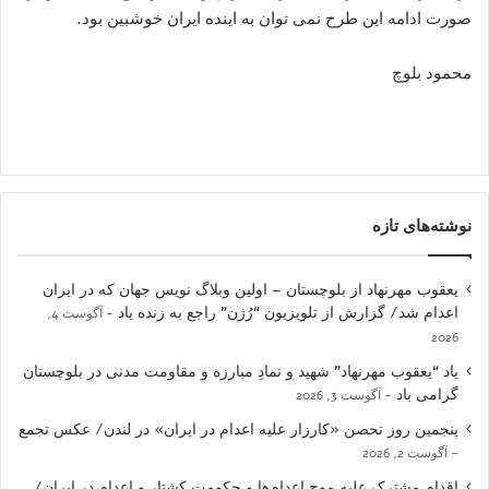
صورت ادامه این طرح نمی توان به اینده ایران خوشبین بود.
محمود بلوچ
نوشته‌های تازه
یعقوب مهرنهاد از بلوچستان – اولین وبلاگ نویس جهان که در ایران
اعدام شد/ گزارش از تلویزیون “رُژن” راجع به زنده یاد
آگوست 4,
2026
یاد “یعقوب مهرنهاد” شهید و نمادِ مبارزه و مقاومت مدنی در بلوچستان
گرامی باد
آگوست 3, 2026
پنجمین روز تحصن «کارزار علیه اعدام در ایران» در لندن/ عکس تجمع
آگوست 2, 2026
اقدام مشترک علیه موج اعدام‌ها و حکومت کشتار و اعدام در ایران/