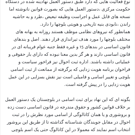
نوع فعالیت هایی که دارد طبق دستور العمل نهادینه شده در دستگاه
حکومت مرکزی ،دستور العمل هایی که بصورت قوانین نانوشته اما
نسخه های قابل عمل و اجراست وظیفه تبعیض ،طرد و به حاشیه
راندن ،نابودی بنیه تاریخی و هویتی بلوچها را دارد.
همانطور که نیروهای نظامی موظف هستند روزانه به بهانه های
مختلف بلوچها را مورد هدف تیراندازی قرار دهند. اصل و بندهای
قانون اساسی در بندهای 15 و غیره فقط جنبه عوام فریبانه ای در
قانون اساسی دارند و هر گز بدین معنا نبوده که دارای بار حقوقی و
عملیاتی داشته باشند. اداره ثبت احوال نیز فراخور سیاست و
فراخوان برنامه هویت زدایی که برگرفته از ممانعت از ثبت اسامی
بلوچی و تغییر اسامی و فامیلی است نیز نقش بسزایی در این عمل
هویت زدایی را در پیش گرفته است.
بگونه ای که این نهاد برای ثبت اسامی در بلوچستان یک دستور العمل
بر خلاف قوانین کشور و حقوق مندرجه در قانون اساسی دست زده
و بروشوری و یا همان کاتالوگی از اسامی مورد نظرش را در ثبت
احوال در مقابل جویندگان شناسنانه گذاشته تا از طریق این بروشور
انتخاب اسم نمایند که معمولا در این کاتالوگ حتی یک اسم بلوچی