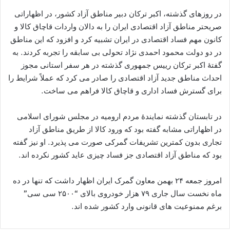
در روزهای گذشته، اکبر ترکان دبیر مناطق آزاد کشور، در اظهاراتی
صریحتر مناطق آزاد اقتصادی ایران را به دالان واردات قاچاق کالا و
کانون مهم فساد اقتصادی در ایران تشبیه کرد و افزود که این مناطق
در دو دولت محمود احمدی نژاد تحولی بی سابقه را تجربه کردند. به
گفتۀ اکبر ترکان رییس جمهوری گذشته در هر سفر استانی مجوز
احداث مناطق جدید آزاد اقتصادی را صادر می کرد که عملاً شرایط را
برای گسترش فساد اداری و قاچاق کالا فراهم می ساخت.
در تابستان گذشته نمایندۀ مردم ارومیه در مجلس شورای اسلامی
در اظهاراتی مشابه گفته بود که ورود کالا از طریق مناطق آزاد
تجاری بدون کمترین تشریفات گمرکی صورت می پذیرد. او نیز گفته
بود که مناطق آزاد اقتصادی جز فساد چیزی عاید کشور نکرده اند.
امروز جمعه ۲۴ بهمن معاون گمرک ایران اظهار داشت که تنها در ده
ماه نخست سال جاری ۷۹ هزار خودروی بالای “۲۵۰۰ سی سی”
برغم ممنوعیت های قانونی وارد کشور شده اند.