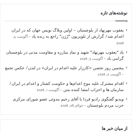
نوشته‌های تازه
یعقوب مهرنهاد از بلوچستان – اولین وبلاگ نویس جهان که در ایران
اعدام شد/ گزارش از تلویزیون “رُژن” راجع به زنده یاد
آگوست 4,
2026
یاد “یعقوب مهرنهاد” شهید و نمادِ مبارزه و مقاومت مدنی در بلوچستان
گرامی باد
آگوست 3, 2026
پنجمین روز تحصن «کارزار علیه اعدام در ایران» در لندن/ عکس تجمع
آگوست 2, 2026
اقدام مشترک علیه موج اعدام‌ها و حکومت کشتار و اعدام در ایران/
سازمان ها و احزاب امضا کننده متن
آگوست 1, 2026
ویدیو گفتگوی رادیو فردا با آقای رحیم بندوئی عضو شورای مرکزی
حزب مردم بلوچستان
جولای 28, 2026
از میان خبر ها