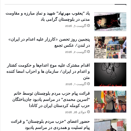
یاد “یعقوب مهرنهاد” شهید و نمادِ مبارزه و مقاومت
مدنی در بلوچستان گرامی باد
آگوست 3, 2026
پنجمین روز تحصن «کارزار علیه اعدام در ایران»
در لندن/ عکس تجمع
آگوست 2, 2026
اقدام مشترک علیه موج اعدام‌ها و حکومت کشتار
و اعدام در ایران/ سازمان ها و احزاب امضا کننده
متن
آگوست 1, 2026
قرائت پیام حزب مردم بلوچستان توسط خانم
“اسرین محمدی” در مراسم یادبود جان‌باختگان
حزب کومله کردستان ایران در کانادا
جولای 26, 2026
حضور اعضای “حزب مردم بلوچستان” و قرائت
پیام تسلیت و همدردی در مراسم یادبود