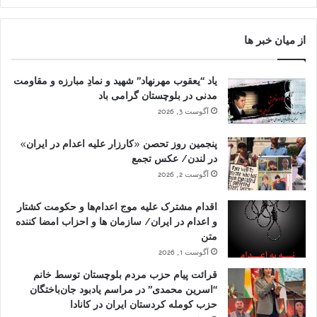
از میان خبر ها
یاد “یعقوب مهرنهاد” شهید و نمادِ مبارزه و مقاومت
مدنی در بلوچستان گرامی باد
آگوست 3, 2026
پنجمین روز تحصن «کارزار علیه اعدام در ایران»
در لندن/ عکس تجمع
آگوست 2, 2026
اقدام مشترک علیه موج اعدام‌ها و حکومت کشتار
و اعدام در ایران/ سازمان ها و احزاب امضا کننده
متن
آگوست 1, 2026
قرائت پیام حزب مردم بلوچستان توسط خانم
“اسرین محمدی” در مراسم یادبود جان‌باختگان
حزب کومله کردستان ایران در کانادا