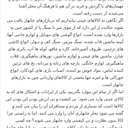
مهمان‌های با گردش و خرید در آن هم با فرهنگ آن محل آشنا
می‌شدند از دست رفته است.
اگر نگاهی به کالاهای چینی بیاندازیم که دربازارهای چابهار یافت می
شوند حکایت از این دارد که از موی سر تا سنگ پا از کشور چین به
بازارها وارد شده است، انواع گوشی های موبایل و لوازم جانبی آنها،
آیینه ماشین قاب شده، سنگ مرمر، سنگ کف و دیوار، انواع کاشی
های تزئینی، ظروف آشپزخانه، کارد و چاقو، لوله ها آب، باتری های
شارژ، ماشین های چینی و لوازم ماشین، تورهای ماهیگیری، قلاب
ماهیگیری، لوازم خانگی، پارچه های زنانه و مردانه، نخ های تزئین
کننده لباس، مواد خوش بو کننده، اسباب بازی های کودکان، انواع
خوراکی ها و غیره تنها بخشی از کالاهای وارداتی چین به بازارهای
چابهار است.
اما اگر از تمام این موارد بگذریم، یکی از ایرادات و اشکال های که به
کالای چینی وارد می شود؛ بی کیفیت و بی ارزش بودن این بودن این
کالاها است که بسیاری از مردم و مسافران آن را بیان می کنند و
گفته می شود تجار چابهاری آنان را وارد می کنند، اما به راستی چرا
کالا بدون نظارت و بی کیفیتی وارد چابهار می شوند؟ چه کسی
پاسخگویی این همه واردات کالای بی کیفیت چینی به بازارهای چابهار