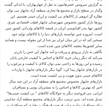
به گزارش سرویس عصرهامون به نقل از چهاربهاران، با اندکی گشت
وگذار در سطح بازار و مجتمع ها تجاری منطقه آزاد چابهار می توان
نظاره گر انبوهی از کالاهای بی کیفیت و ارزان چینی هستیم. این
روزها بازار کشور بخصوص شهرستان چابهار قطب اقتصادی شرق
کشور تنها بندر اقیانوسی ایران در قبضه کالاهای وارداتی کشور چین
است، امروزه چین توانسته بازارهای دنیا را با کالاهای تولید خود
تسخیر کند که در این میان ایران نیز جدا از این مقوله نیست و همانند
سایر کشورها مقصد کالاهای چین شده است.
نگاهی به بازار پررونق و پررفت و آمد چابهار این حس را بارزتر
می‌کند که دیگر زمان خرید کالاها و اجناس با کیفیت خارجی پایان
رسیده و این روزها به راحتی نمی توان کالای با کیفیت و مرغوب را
در بازارهای چابهار پیدا کرد؛ گویا دیگر بازارهای چابهار با واردات
کالاهای چینی بدون هویت و بی کیفیت شده است.
بازارهای چابهار بخصوص مجتمع های منطقه آزاد در این چند سال
اخیر که بهترین کالاها و اجناس را به مشتریان بومی و مسافران
ایرانی، می فروختند دیگر به جولانگاه کالاهای ” بی کیفیت‌ چینی‌ها”
تبدیل شده اند، بدین ترتیب دیگر بازارهای مجتمع منطقه آزاد جذابیتی
برای مسافران ندارند و این فرصت فرهنگی- تجاری که مسافران و