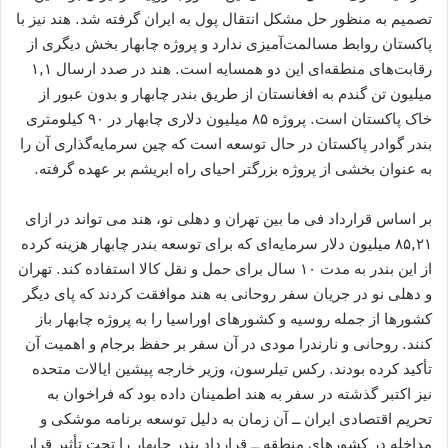
تصمیم به منظور حل مشکل انتقال پول به ایران گرفته شد. هند نیز با
پاکستان روابط مسالمت‌آمیزی ندارد و پروژه چابهار بخش دیگری از
رقابت‌های منطقه‌ای این دو همسایه است. هند در صدد ارسال ۱,۱
میلیون تن گندم به افغانستان از طریق بندر چابهار و بدون عبور از
خاک پاکستان است. پروژه ۸۵ میلیون دلاری چابهار در ۹۰ کیلومتری
بندر گوادر پاکستان در حال توسعه است که چین سرمایه‌گذاری آن را
به عنوان بخشی از پروژه بزرگتر احیای راه ابریشم بر عهده گرفته.
بر اساس قرارداد فی ‌ما بین تهران و دهلی نو، هند می ‌تواند در ازای
۸۵,۲۱ میلیون دلار سرمایه‌ای که برای توسعه بندر چابهار هزینه کرده
از این بندر به مدت ۱۰ سال برای حمل و نقل کالا استفاده کند. تهران
و دهلی نو در جریان سفر روحانی به هند موافقت کردند که پای دیگر
کشورها از جمله روسیه و کشورهای اوراسیا را به پروژه چابهار باز
کنند. روحانی و نارندرا مودی در آن سفر بر حفظ برجام و اهمیت آن
تأکید کرده بودند. رکس تیلرسون، وزیر خارجه پیشین ایالات متحده
نیز اکتبر گذشته در سفر به هند اطمینان داده بود که فراخوان به
تحریم اقتصادی ایران ــ آن زمان به دلیل توسعه برنامه موشکی و
مداخله در کشورهای منطقه ــ قرارداد بندر چابهار را تحت تأثیر قرار