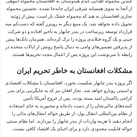
چندین محموله اهدایی گندم هندوستان به افغانستان محموله انبوهی
از آنجا به سوی همسایه شرقی ایران جابه‌جا نشده. نخستین محموله
تجاری افغانستان به هند که محموله‌ خشک ‌بار است، پیش از ژوئیه
تحویل داده نخواهد شد. یک منبع دیگر به رویترز گفته که دست‌کم سه
قرارداد توسعه زیرساخت در بندر چابهار به تأخیر افتاده و دو شرکت
چینی و یک گروه فنلاندی پروژه را ترک کرده‌اند. همزمان بانک‌ها پیش
از پذیرفتن تضمین‌های وامی به دنبال پاسخ روشن از ایالات متحده در
رابطه با سرنوشت این پروژه پس از اعمال مجدد تحریم‌ها هستند.
مشکلات افغانستان به خاطر تحریم ایران
اگر پروژه بندر چابهار شکست بخورد، افغانستان با مشکلات اقتصادی
و امنیتی رویارو خواهد شد. تجار افغان نیز که به جایگزینی برای بندر
کراچی پاکستان امید بسته بودند، پس از خروج آمریکا تأمین‌
کننده‌های مالی‌شان را از دست داده‌اند و مجبورند به جای استفاده
از نظام بین‌المللی انتقال پول، از طریق حواله انتقال‌های مالی را
انجام دهند تا هزینه واردات از بندر چابهار را بپردازند. اما نظام سنتی
حواله قابلیت محدودی دارد و برای احیای یک اقتصاد کافی نیست.