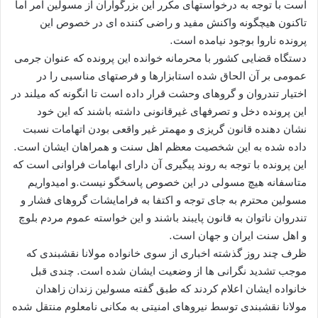
است با توجه به درخواستهای مکرر این بزرگواران از مسولین امر اما
تاکنون هیچگونه واکنش مفید و راضی کننده ای در خصوص این
پرونده ناروا بوجود نیامده است.
دستگاه قضایی کشور با محرمانه خوانده این پرونده که عنوان جرمی
عمومی بر آن الحاق شده استابزارها و فرصتهای مناسبی را در
اختیار تندروان و گروهای وحشت قرار داده است تا انگونه که میلند در
این پرونده دخل و تصرفهای غیرقانونی داشته باشند که این خود
نشان دهنده قانون گریزی و مهمتر غیر واقعی بودن اتهامات نسبت
داده شده به این شخصیت معظم اهل سنت و همراهان ایشان است.
این پرونده با توجه به روند پیگیری آن دارای ابهامات فراوانی است که
متاسفانه هیچ مسولی در این خصوص پاسخگو نیست.و امیدواریم
مسولین محترم به جای توجه و اکتفا به فرامایشات گروهای فشار و
تندروان ناتوان به قانون پایبند باشند و این خواسته عموم مردم بلوچ
و اهل سنت ایران و جهان است.
ظرف چند روز گذشته اخباری از سوی خانواده مولانا نقشبندی که
موجب تشدید نگرانی ها از وضعیت ایشان شده است. چندی قبل
خانواده ایشان اعلام کردند که طبق گفته مسولین زندان زاهدان
مولانا نقشبندی توسط نیروهای امنیتی به مکانی نامعلوم منتقل شده