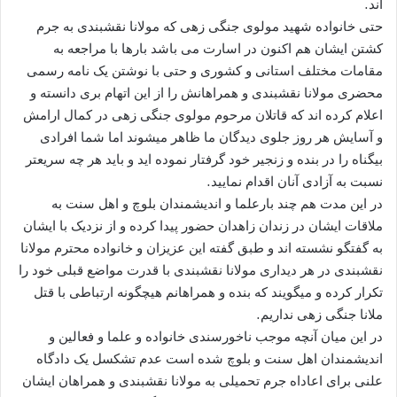
اند.
حتی خانواده شهید مولوی جنگی زهی که مولانا نقشبندی به جرم
کشتن ایشان هم اکنون در اسارت می باشد بارها با مراجعه به
مقامات مختلف استانی و کشوری و حتی با نوشتن یک نامه رسمی
محضری مولانا نقشبندی و همراهانش را از این اتهام بری دانسته و
اعلام کرده اند که قاتلان مرحوم مولوی جنگی زهی در کمال ارامش
و آسایش هر روز جلوی دیدگان ما ظاهر میشوند اما شما افرادی
بیگناه را در بنده و زنجیر خود گرفتار نموده اید و باید هر چه سریعتر
نسبت به آزادی آنان اقدام نمایید.
در این مدت هم چند بارعلما و اندیشمندان بلوچ و اهل سنت به
ملاقات ایشان در زندان زاهدان حضور پیدا کرده و از نزدیک با ایشان
به گفتگو نشسته اند و طبق گفته این عزیزان و خانواده محترم مولانا
نقشبندی در هر دیداری مولانا نقشبندی با قدرت مواضع قبلی خود را
تکرار کرده و میگویند که بنده و همراهانم هیچگونه ارتباطی با قتل
ملانا جنگی زهی نداریم.
در این میان آنچه موجب ناخورسندی خانواده و علما و فعالین و
اندیشمندان اهل سنت و بلوچ شده است عدم تشکسل یک دادگاه
علنی برای اعاداه جرم تحمیلی به مولانا نقشبندی و همراهان ایشان