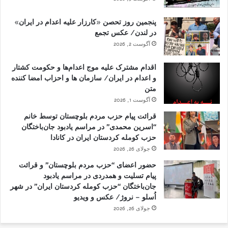
پنجمین روز تحصن «کارزار علیه اعدام در ایران»
در لندن/ عکس تجمع
آگوست 2, 2026
اقدام مشترک علیه موج اعدام‌ها و حکومت کشتار
و اعدام در ایران/ سازمان ها و احزاب امضا کننده
متن
آگوست 1, 2026
قرائت پیام حزب مردم بلوچستان توسط خانم
“اسرین محمدی” در مراسم یادبود جان‌باختگان
حزب کومله کردستان ایران در کانادا
جولای 26, 2026
حضور اعضای “حزب مردم بلوچستان” و قرائت
پیام تسلیت و همدردی در مراسم یادبود
جان‌باختگان “حزب کومله کردستان ایران” در شهر
اُسلو – نروژ/ عکس و ویدیو
جولای 26, 2026