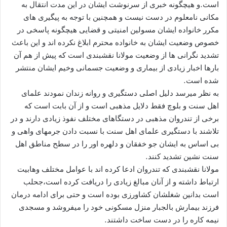
است.و هیچگونه خبری از سرنوشت ایشان در این مدت انتقال به
مکانی نامعلوم در دست نیست و همچنین با توجه به پیگیری های
مکرر خانواده ایشان مسولین امنیتی و قضایی هیچگونه پاسخی در
خصوص وضعیت ایشان به خانواده محترم ابلاغ نکرده اند و این باعث
تشدید نگرانی ها از وضعیت مولانا نقشبندی است که پیش از هم آن
بارها اخبار زیادی از بیماری و وضعیت جسمانی وخیم ایشان منتشر
شده است.
به نظر میرسد دلیل اصلی دستگیری و روانه زندان نمودند علمای
اهل سنت و بلوچ فقط دلایل مذهبی است و از آن بابت است که
برخی از تندروان مذهبی در دستگاهای مختلف نفوذ زیادی دارند و در
تلاشند با دستگیری علمای اهل سنت با نسبت دادن جرمهای واهی و
بی اساس به ایشان جو خفقان و دلهره اور را در سطح مناطق اهل
سنت نشین تشدید کنند.
مولانا نقشبندی که تندروان ادعا کرده اند با عوامل مختلف وهابیت
ارتباط داشته و از آنان مبالغ زیادی را دریافت کرده است،جحلب
است بدانین شغلشان کشاورزی بوده است و حتی برای ادامه درمان
فرزند بیمارش بالجبار منزل مسکونی خود را میفروشد و مسجدی
نیمه کاره را در دست ساخت داشتند.