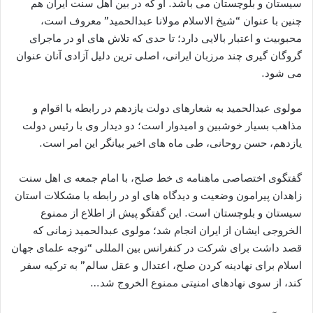
سیستان و بلوچستان می ‌باشد. او که در بین اهل سنت ایران هم
چنین با عنوان “شیخ الاسلام مولانا عبدالحمید” معروف است،
محبوبیت و اعتبار بالایی دارد؛ تا حدی که تلاش های او در ماجرای
گروگان گیری چند مرزبان ایرانی، اصلی ترین دلیل آزادی آنان عنوان
می شود.
مولوی عبدالحمید به شعارهای دولت یازدهم در رابطه با اقوام و
مذاهب بسیار خوشبین و امیدوار است؛ دو دیدار وی با رئیس دولت
یازدهم، حسن روحانی، طی ماه های اخیر بیانگر این امر است.
گفتگوی اختصاصی ماهنامه ی خط صلح، با امام جمعه ی اهل سنت
زاهدان پیرامون وضعیت و دیدگاه های او در رابطه با مشکلات استان
سیستان و بلوچستان است. این گفتگو پیش از اطلاع از ممنوع
الخروجی ایشان از ایران انجام شد؛ مولوی عبدالحمید زمانی که
قصد داشت برای شرکت در کنفرانس بین المللی “توجه علمای جهان
اسلام برای نهادینه کردن صلح، اعتدال و عقل سالم” به ترکیه سفر
کند، از سوی نهاد‌های امنیتی ممنوع الخروج شد…