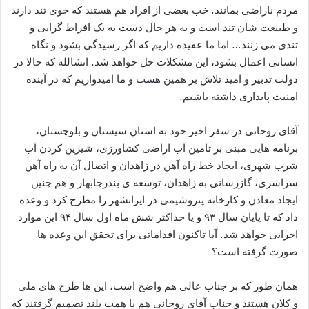
مردم ناراضی بمانند. خب بعضی از افراد هم هستند که خوی تند دارند
و طبیعت شان تند است و به هر حال دست به یک افراط گرایی و
تندی می زنند… اما ما عقیده داریم که اگر رسیدگی بشود و نگاه
انسانی اعمال بشود، این مشکلات حل خواهد شد. انشالله که حالا در
دولت تدبیر و امید تلاش بر همین هست و ما امیدواریم که در آینده
امنیت پایداری داشته باشیم.
آقای روحانی در سفر اخیر خود به استان سیستان و بلوچستان،
برنامه هایی مبنی بر تامین آب اراضی کشاورزی، شیرین کردن آب
شرب شهری، ایجاد خط راه آهن در زاهدان و اتصال آن به راه آهن
سراسری، گازرسانی به زاهدان، توسعه ی بندرچابهار و هم چنین
ایجاد معادن و کارخانه پتروشیمی در ایرانشهر را مطرح کرد و وعده
داد که تا پایان سال ۹۳ و یا حداکثر شش ماه اول سال ۹۴ این موارد
اجرایی خواهد شد. آیا تاکنون اقداماتی برای تحقق این وعده ها
صورت گرفته است؟
همان طور که بر جناب عالی هم واضح است، این ها طرح های ملی
و کلان هستند و جناب آقای روحانی هم با همت بلند تصمیم گرفتند که