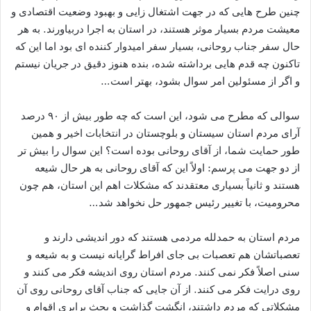
چنین طرح هایی که در جهت اشتغال زایی و بهبود وضعیت اقتصادی و
معیشت مردم بسیار موثر هستند، در استان به اجرا دربیاورند. به هر
حال سفر جناب روحانی، بسیار سفر امیدوار کننده ای بود اما این که
تاکنون چه قدم هایی برداشته شده، بنده هنوز دقیق در جریان نیستم
و اگر از مسئولین امر سوال بشود، بهتر است…
سوالی که مطرح می شود، این است که چه طور بیش از ۹۰ درصد
آرای مردم استان سیستان و بلوچستان در انتخابات اخیر و همین
طور حمایت شما، از آقای روحانی بوده است؟ این سوال را بیش تر
از دو جهت می پرسم: اولاً این که آقای روحانی به هر حال شیعه
هستند و ثانیاً بسیاری معتقدند که مشکلات اهم این استان، هم چون
محرومیت، با تغییر رئیس جمهور حل نخواهد شد…
مردم استان به حمدلله مردمی هستند که دور اندیشی دارند و
تعصباتشان هم تعصبات بی جای افراط گرایانه نیست و به شیعه و
سنی اصلاً فکر نمی کنند. مردم استان روی اندیشه فکر می کنند و
روی درایت فکر می کنند. از آن جایی که جناب آقای روحانی روی آن
مشکلاتی که مردم داشتند، انگشت گذاشت و بحث برابری اقوام و