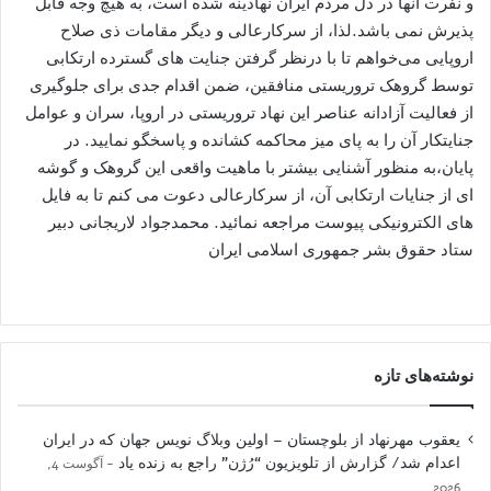
و نفرت آنها در دل مردم ایران نهادینه شده است، به هیچ وجه قابل
پذیرش نمی باشد.لذا، از سرکارعالی و دیگر مقامات ذی صلاح
اروپایی می‌خواهم تا با درنظر گرفتن جنایت های گسترده ارتکابی
توسط گروهک تروریستی منافقین، ضمن اقدام جدی برای جلوگیری
از فعالیت آزادانه عناصر این نهاد تروریستی در اروپا، سران و عوامل
جنایتکار آن را به پای میز محاکمه کشانده و پاسخگو نمایید. در
پایان،به منظور آشنایی بیشتر با ماهیت واقعی این گروهک و گوشه
ای از جنایات ارتکابی آن، از سرکارعالی دعوت می کنم تا به فایل
های الکترونیکی پیوست مراجعه نمائید. محمدجواد لاریجانی دبیر
ستاد حقوق بشر جمهوری اسلامی ایران
نوشته‌های تازه
یعقوب مهرنهاد از بلوچستان – اولین وبلاگ نویس جهان که در ایران
اعدام شد/ گزارش از تلویزیون “رُژن” راجع به زنده یاد
آگوست 4,
2026