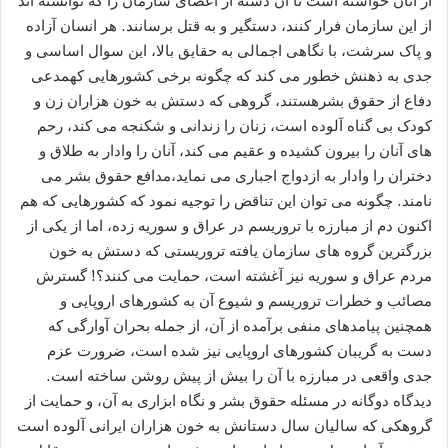
از آنان خواسته است تا آن دسته از اعضای سازمان را که توانسته اند
از این سازمان فرار کنند، دستگیر و به قتل برسانند. هر انسان آزاده
و پاک سرشت، با نگاهی اجمالی به حقایق بالا، این سوال اساسی و
جدی به ذهنش خطور می کند که چگونه برخی کشورهایی کهمدعی
دفاع از حقوق بشرهستند، گروهی که دستش به خون هزاران زن و
کودک بی گناه آلوده است، زنان را زندانی و شکنجه می کند، رحم
های آنان را بیرون کشیده و عقیم می کند، آنان را وادار به طلاق و
دختران را وادار به ازدواج اجباری می نماید،مدافع حقوق بشر می
نامند. چگونه می توان این تناقض را توجیه نمود که کشورهایی که هم
اکنون دم از مبارزه با تروریسم در عراق و سوریه زده، اما از یکی از
بزرگترین گروه های سازمان یافته تروریستی که دستش به خون
مردم عراق و سوریه نیز آغشته است، حمایت می کنند؟! گسترش
مصائب و خطرات تروریسم و شیوع آن به کشورهای اروپایی و
همچنین پیامدهای منفی برآمده از آن، از جمله بحران آوارگی که
دست به گریبان کشورهای اروپایی نیز شده است، ضرورت عزم
جدی واقعی در مبارزه با آن را بیش از پیش روشن ساخته است.
دیدگاه دوگانه در مسئله حقوق بشر و نگاه ابزاری به آن، و حمایت از
گروهکی که سالیان سال دستانش به خون هزاران ایرانی آلوده است