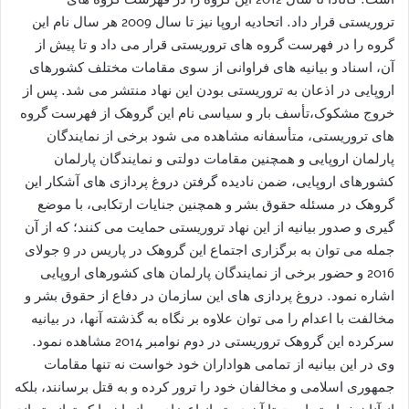
تروریستی قرار داد. اتحادیه اروپا نیز تا سال 2009 هر سال نام این
گروه را در فهرست گروه های تروریستی قرار می داد و تا پیش از
آن، اسناد و بیانیه های فراوانی از سوی مقامات مختلف کشورهای
اروپایی در اذعان به تروریستی بودن این نهاد منتشر می شد. پس از
خروج مشکوک،تأسف بار و سیاسی نام این گروهک از فهرست گروه
های تروریستی، متأسفانه مشاهده می شود برخی از نمایندگان
پارلمان اروپایی و همچنین مقامات دولتی و نمایندگان پارلمان
کشورهای اروپایی، ضمن نادیده گرفتن دروغ پردازی های آشکار این
گروهک در مسئله حقوق بشر و همچنین جنایات ارتکابی، با موضع
گیری و صدور بیانیه از این نهاد تروریستی حمایت می کنند؛ که از آن
جمله می توان به برگزاری اجتماع این گروهک در پاریس در 9 جولای
2016 و حضور برخی از نمایندگان پارلمان های کشورهای اروپایی
اشاره نمود. دروغ پردازی های این سازمان در دفاع از حقوق بشر و
مخالفت با اعدام را می توان علاوه بر نگاه به گذشته آنها، در بیانیه
سرکرده این گروهک تروریستی در دوم نوامبر 2014 مشاهده نمود.
وی در این بیانیه از تمامی هواداران خود خواست نه تنها مقامات
جمهوری اسلامی و مخالفان خود را ترور کرده و به قتل برسانند، بلکه