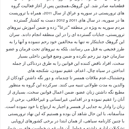
قطعنامه صادر شد. این گروهک،همچنین پس از آغاز فعالیت گروه
های تروریستی در سوریه و عراق از سال 2011، همراه با تروریست
ها در سوریه، در سال های 2011 و 2012 دست به کشتار گسترده
مردم سوریه به ویژه در منطقه “درعا” زده و ضمن آموزش نیروهای
تروریستی، جنایات گسترده ای را در این منطقه انجام دادند. سران
این گروهک جنایتکار نه تنها به مخالفین خود رحم ننموده و آنها را به
طرز فجیعی به قتل می رسانند، بلکه به نیروهای تحت فرمان و عضو
سازمان خود نیز رحم نکرده و ضمن وضع قوانین داخلی بسیار
سخت، افراد ناقض کننده این قوانین را به طرق دردناکی از جمله
انداختن در سیاه چال، اعدام، عقیم نمودن، شکنجه های
وحشتناک،عدم ملاقات همسر تا چندماه، و دور نگه داشتن کودکان از
والدین به مدت طولانی تنبیه می کنند. سرکرده این گروه به منظور
مطیع نگه داشتن زنان عضو، ضمن اعمال قوانین سخت، بسیاری از
آنان را عقیم نموده و در اقدامی غیرانسانی و غیراخلاقی، برخی از
زنان را وادار به جدایی از همسر و اجبار به ازدواج با خود نموده است.
متأسفانه، با این حال شاهد آن بوده و هستیم که این نهاد تروریستی
با چنین کارنامه سیاهی، از همان ابتدا در برخی کشورهای اروپایی
تشکیلات اداری داشته و عوامل آن علیرغم درخواست های بی شمار