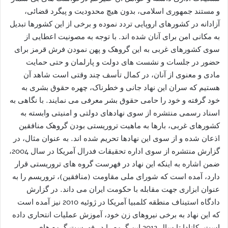
و مستند جمهوری اسلامی، بدون هیچ محدودیت و پیگرد قضائی،
آزادانه در کشورهای اروپایی تردد نموده و برخی از این کشورها تبدیل
به مکانی امن برای آنان شده اند. با توجه به مصونیت اعطایی از
سوی کشورهای غربی به این گروهک و پهن نمودن فرش قرمز برای
حضور در جلسات و نشست های دولت و پارلمان و حتی حمایت
مادی و معنوی از آنان، در کمال تأسف چند وقتی است شاهد آن
هستیم که سران این نهاد جانی و خطرناک، چهره حقوق بشری به
خود گرفته و خود را حامی حقوق بشر معرفی می نمایند. با نگاهی به
اسناد رسمی منتشره از سوی نهادهای دولتی و امنیتی وابسته به
کشورهای غربی، بارها به ماهیت تروریستی بودن گروهک منافقین
اذعان شده و از سوی این نهادها تحریم شده اند. به عنوان مثال، در
گزارش منتشره از سوی اداره تحقیقات فدرال آمریکا در سال 2004،
ضمن اشاره به اینکه این نهاد در فهرست گروه های تروریستی قرار
دارد، آمده است که شورای ملی مقاومت (منافقین)، تروریسم را به
عنوان ابزاری جهت مقابله با حکومت ایران می داند. در گزارش
دادگاه استیناف منطقه کلمبیا آمریکا در ژوئیه 2010 نیز آمده است
که این نهاد به برخی نیروهای زن خود، آموزش عملیات انتحاری داده
است. کانادا تا سال 2012 این گروه را در فهرست گروه های