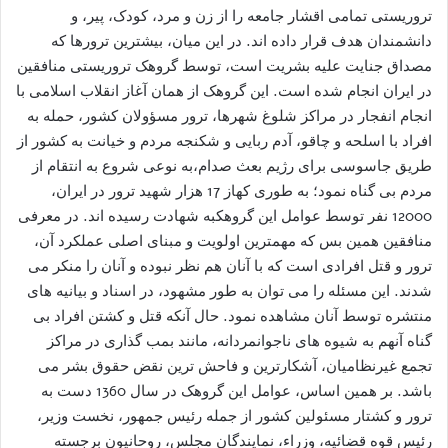
تروریستی تمامی اقشار جامعه را از زن و مرد، کودک، پیر، و
دانشمندان هدف قرار داده اند. در این میان، بیشترین ترورها که
مصداق جنایت علیه بشریت است، توسط گروهک تروریستی منافقین
در ایران انجام شده است. این گروهک از همان آغاز انقلاب اسلامی با
انجام انفجار در مراکز شلوغ شهرها، ترور مسؤولان کشور، حمله به
افراد با اسلحه و چاقو، آدم ربایی و شکنجه مردم و خیانت به کشور از
طریق جاسوسی برای رژیم بعث صدام،به نوعی شروع به انتقام از
مردم بی گناه نمود؛ به طوری کهاز 17 هزار شهید ترور در ایران،
12000 نفر توسط عوامل این گروهکبه شهادت رسیده اند. در معرفی
منافقین همین بس که مهمترین اولویت و مبنای اصلی عملکرد آن،
ترور و قتل افرادی است که با آنان هم نظر نبوده و آنان را منکر می
شدند. این مسئله را می توان به طور مشهود، در اسناد و بیانیه های
منتشره توسط آنان مشاهده نمود. حال آنکه قتل و کشتن افراد بی
گناه آنهم به شیوه های ناجوانمردانه، مانند بمب گذاری در مراکز
تجمع غیرنظامیان، آشکارترین و فاحش ترین نقض حقوق بشر می
باشد. بر همین اساس، عوامل این گروهک در سال 1360 دست به
ترور و کشتار مسئولین کشور از جمله رئیس جمهور، نخست وزیر،
رئیس قوه قضائیه، وزراء، نمایندگان مجلس، روحانیون برجسته