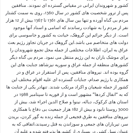
کشور و شهروندان ایرانی در مقیاس گسترده ای نمودند. منافقین
پس از ترور شخصیت های کشور در سال 1360، روی به سمت کشتار
مردم بی گناه آورده و تنها بین سال های 1361 تا 1367 بیش از 12 هزار
نفر از مردم را به شهادت رساندند که اسامی و اسناد آنها موجود
است. از دیگر جرائم این گروهک، خیانت به کشور و جاسوسی برای
دولت های متخاصم می باشد.این گروهک در جریان تجاوز رژیم بعث
عراق به ایران، اطلاعات مختلفی از جمله محل تجمع شهروندان را
برای موشک باران به این رژیم منتقل می نمود. مردم بی گناه دیگر
کشورهای منطقه از جمله عراق و سوریه نیزشاهد جنایت های این
گروه بوده اند. نیروهای منافقین، پس از استقرار در عراق و در
همکاری با رژیم صدام، جنایات گسترده ای علیه اقوام مختلف این
کشور از جمله شیعیان و اکراد مرتکب شدند. تنهادر یکی از جنایت ها
که به “انفال کردها” مشهور است و از فوریه تا سپتامبر 1988 در
استان های کرکوک، دیاله، نینوا و صلاح الدین اجراء شد، بیش از
3000 روستا نابود و بیش از 182 هزار جمعیت بی دفاع با همکاری
نیروهای منافقین به طرق فجیعی از جمله زنده به گور کردن، بریدن
سر، تیرباران های جمعی و سوزاندن به قتل رسیدند،اتفاقی که به
عنوان نسل کشی در بسیاری از کشورها پذیرفته شده و علیه آن