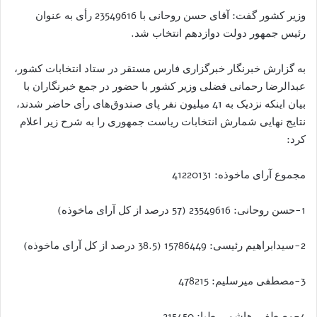
وزیر کشور گفت: آقای حسن روحانی با 23549616 رأی به عنوان
رئیس جمهور دولت دوازدهم انتخاب شد.
به گزارش خبرنگار خبرگزاری فارس مستقر در ستاد انتخابات کشور،
عبدالرضا رحمانی فضلی وزیر کشور با حضور در جمع خبرنگاران با
بیان اینکه نزدیک به 41 میلیون نفر پای صندوق‌های رأی حاضر شدند،
نتایج نهایی شمارش انتخابات ریاست جمهوری را به شرح زیر اعلام
کرد:
مجموع آرای ماخوذه: 41220131
1-حسن روحانی: 23549616 (57 درصد از کل آرای ماخوذه)
2-سیدابراهیم رئیسی: 15786449 (38.5 درصد از کل آرای ماخوذه)
3-مصطفی میرسلیم: 478215
4-مصطفی هاشمی طبا: 215450