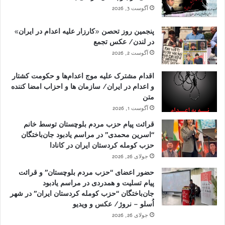
آگوست 3, 2026
پنجمین روز تحصن «کارزار علیه اعدام در ایران»
در لندن/ عکس تجمع
آگوست 2, 2026
اقدام مشترک علیه موج اعدام‌ها و حکومت کشتار
و اعدام در ایران/ سازمان ها و احزاب امضا کننده
متن
آگوست 1, 2026
قرائت پیام حزب مردم بلوچستان توسط خانم
“اسرین محمدی” در مراسم یادبود جان‌باختگان
حزب کومله کردستان ایران در کانادا
جولای 26, 2026
حضور اعضای “حزب مردم بلوچستان” و قرائت
پیام تسلیت و همدردی در مراسم یادبود
جان‌باختگان “حزب کومله کردستان ایران” در شهر
اُسلو – نروژ/ عکس و ویدیو
جولای 26, 2026