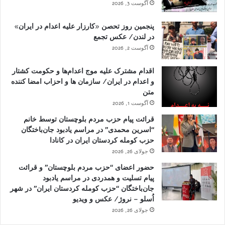
آگوست 3, 2026
پنجمین روز تحصن «کارزار علیه اعدام در ایران»
در لندن/ عکس تجمع
آگوست 2, 2026
اقدام مشترک علیه موج اعدام‌ها و حکومت کشتار
و اعدام در ایران/ سازمان ها و احزاب امضا کننده
متن
آگوست 1, 2026
قرائت پیام حزب مردم بلوچستان توسط خانم
“اسرین محمدی” در مراسم یادبود جان‌باختگان
حزب کومله کردستان ایران در کانادا
جولای 26, 2026
حضور اعضای “حزب مردم بلوچستان” و قرائت
پیام تسلیت و همدردی در مراسم یادبود
جان‌باختگان “حزب کومله کردستان ایران” در شهر
اُسلو – نروژ/ عکس و ویدیو
جولای 26, 2026