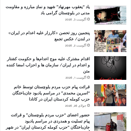
یاد “یعقوب مهرنهاد” شهید و نمادِ مبارزه و مقاومت
مدنی در بلوچستان گرامی باد
آگوست 3, 2026
پنجمین روز تحصن «کارزار علیه اعدام در ایران»
در لندن/ عکس تجمع
آگوست 2, 2026
اقدام مشترک علیه موج اعدام‌ها و حکومت کشتار
و اعدام در ایران/ سازمان ها و احزاب امضا کننده
متن
آگوست 1, 2026
قرائت پیام حزب مردم بلوچستان توسط خانم
“اسرین محمدی” در مراسم یادبود جان‌باختگان
حزب کومله کردستان ایران در کانادا
جولای 26, 2026
حضور اعضای “حزب مردم بلوچستان” و قرائت
پیام تسلیت و همدردی در مراسم یادبود
جان‌باختگان “حزب کومله کردستان ایران” در شهر