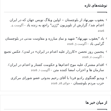
نوشته‌های تازه
یعقوب مهرنهاد از بلوچستان – اولین وبلاگ نویس جهان که در ایران
اعدام شد/ گزارش از تلویزیون “رُژن” راجع به زنده یاد
آگوست 4,
2026
یاد “یعقوب مهرنهاد” شهید و نمادِ مبارزه و مقاومت مدنی در بلوچستان
گرامی باد
آگوست 3, 2026
پنجمین روز تحصن «کارزار علیه اعدام در ایران» در لندن/ عکس تجمع
آگوست 2, 2026
اقدام مشترک علیه موج اعدام‌ها و حکومت کشتار و اعدام در ایران/
سازمان ها و احزاب امضا کننده متن
آگوست 1, 2026
ویدیو گفتگوی رادیو فردا با آقای رحیم بندوئی عضو شورای مرکزی
حزب مردم بلوچستان
جولای 28, 2026
از میان خبر ها