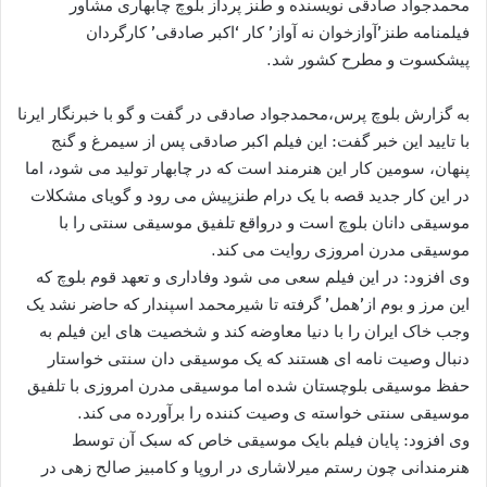
محمدجواد صادقی نویسنده و طنز پرداز بلوچ چابهاری مشاور
فیلمنامه طنز’آوازخوان نه آواز’ کار ‘اکبر صادقی’ کارگردان
پیشکسوت و مطرح کشور شد.
به گزارش بلوچ پرس،محمدجواد صادقی در گفت و گو با خبرنگار ایرنا
با تایید این خبر گفت: این فیلم اکبر صادقی پس از سیمرغ و گنج
پنهان، سومین کار این هنرمند است که در چابهار تولید می شود، اما
در این کار جدید قصه با یک درام طنزپیش می رود و گویای مشکلات
موسیقی دانان بلوچ است و درواقع تلفیق موسیقی سنتی را با
موسیقی مدرن امروزی روایت می کند.
وی افزود: در این فیلم سعی می شود وفاداری و تعهد قوم بلوچ که
این مرز و بوم از’همل’ گرفته تا شیرمحمد اسپندار که حاضر نشد یک
وجب خاک ایران را با دنیا معاوضه کند و شخصیت های این فیلم به
دنبال وصیت نامه ای هستند که یک موسیقی دان سنتی خواستار
حفظ موسیقی بلوچستان شده اما موسیقی مدرن امروزی با تلفیق
موسیقی سنتی خواسته ی وصیت کننده را برآورده می کند.
وی افزود: پایان فیلم بایک موسیقی خاص که سبک آن توسط
هنرمندانی چون رستم میرلاشاری در اروپا و کامبیز صالح زهی در