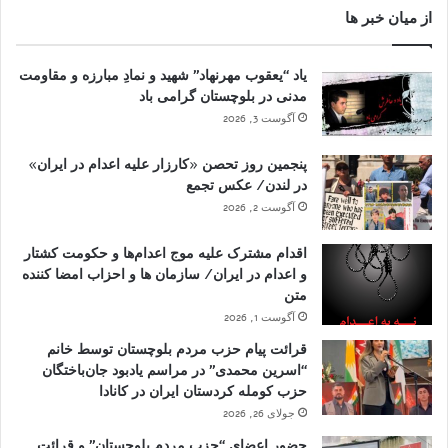
از میان خبر ها
یاد “یعقوب مهرنهاد” شهید و نمادِ مبارزه و مقاومت
مدنی در بلوچستان گرامی باد
آگوست 3, 2026
پنجمین روز تحصن «کارزار علیه اعدام در ایران»
در لندن/ عکس تجمع
آگوست 2, 2026
اقدام مشترک علیه موج اعدام‌ها و حکومت کشتار
و اعدام در ایران/ سازمان ها و احزاب امضا کننده
متن
آگوست 1, 2026
قرائت پیام حزب مردم بلوچستان توسط خانم
“اسرین محمدی” در مراسم یادبود جان‌باختگان
حزب کومله کردستان ایران در کانادا
جولای 26, 2026
حضور اعضای “حزب مردم بلوچستان” و قرائت