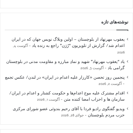
نوشته‌های تازه
یعقوب مهرنهاد از بلوچستان – اولین وبلاگ نویس جهان که در ایران
اعدام شد/ گزارش از تلویزیون “رُژن” راجع به زنده یاد
آگوست 4,
2026
یاد “یعقوب مهرنهاد” شهید و نمادِ مبارزه و مقاومت مدنی در بلوچستان
گرامی باد
آگوست 3, 2026
پنجمین روز تحصن «کارزار علیه اعدام در ایران» در لندن/ عکس تجمع
آگوست 2, 2026
اقدام مشترک علیه موج اعدام‌ها و حکومت کشتار و اعدام در ایران/
سازمان ها و احزاب امضا کننده متن
آگوست 1, 2026
ویدیو گفتگوی رادیو فردا با آقای رحیم بندوئی عضو شورای مرکزی
حزب مردم بلوچستان
جولای 28, 2026