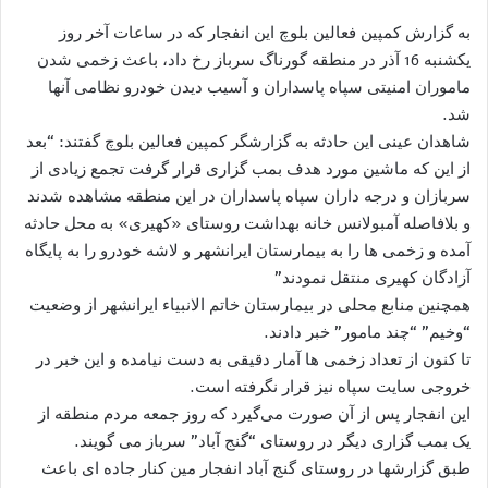
به گزارش کمپین فعالین بلوچ این انفجار که در ساعات آخر روز
یکشنبه 16 آذر در منطقه گورناگ سرباز رخ داد، باعث زخمی شدن
ماموران امنیتی سپاه پاسداران و آسیب دیدن خودرو نظامی آنها
شد.
شاهدان عینی این حادثه به گزارشگر کمپین فعالین بلوچ گفتند: “بعد
از این که ماشین مورد هدف بمب گزاری قرار گرفت تجمع زیادی از
سربازان و درجه داران سپاه پاسداران در این منطقه مشاهده شدند
و بلافاصله آمبولانس خانه بهداشت روستای «کهیری» به محل حادثه
آمده و زخمی ها را به بیمارستان ایرانشهر و لاشه خودرو را به پایگاه
آزادگان کهیری منتقل نمودند”
همچنین منابع محلی در بیمارستان خاتم الانبیاء ایرانشهر از وضعیت
“وخیم” “چند مامور” خبر دادند.
تا کنون از تعداد زخمی ها آمار دقیقی به دست نیامده و این خبر در
خروجی سایت سپاه نیز قرار نگرفته است.
این انفجار پس از آن صورت می‌گیرد که روز جمعه مردم منطقه از
یک بمب گزاری دیگر در روستای “گنج آباد” سرباز می گویند.
طبق گزارشها در روستای گنج آباد انفجار مین کنار جاده ای باعث