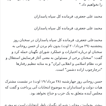
را نخواهیم داد.”
محمد علی جعفری، فرمانده کل سپاه پاسداران
محمد علی جعفری، فرمانده کل سپاه پاسداران
محمدعلی جعفری، فرمانده کل سپاه پاسداران در سخنان روز
پنجشنبه (۲۹ مرداد/۲۰ اوت) بدون نام بردن از حسن روحانی به
سخنان او درباره اختیارات و عملکرد شورای نگهبان حمله کرد و
گفت: “سخنان برخی از مسئولین به معنی آغاز فرسایش استقلال و
عزت نظام اسلامی و انقلابی ایران” و به مثابه تنظیم رفتارها
“درچارچوب اراده دشمن” است.
حسن روحانی روز چهارشنبه (۲۸ مرداد/۱۹ اوت) در نشست مشترک
هیات دولت و استانداران به موضوع انتخابات آتی پرداخت و گفت که
مجلس آینده متعلق به یک حزب و جناح نخواهد بود.
بیشتر بخوانید: روحانی: شورای نگهبان ناظر انتخابات است نه مجری