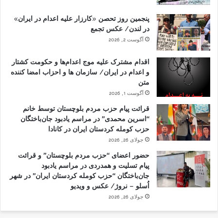
پنجمین روز تحصن «کارزار علیه اعدام در ایران»
در لندن/ عکس تجمع
آگوست 2, 2026
اقدام مشترک علیه موج اعدام‌ها و حکومت کشتار
و اعدام در ایران/ سازمان ها و احزاب امضا کننده
متن
آگوست 1, 2026
قرائت پیام حزب مردم بلوچستان توسط خانم
“اسرین محمدی” در مراسم یادبود جان‌باختگان
حزب کومله کردستان ایران در کانادا
جولای 26, 2026
حضور اعضای “حزب مردم بلوچستان” و قرائت
پیام تسلیت و همدردی در مراسم یادبود
جان‌باختگان “حزب کومله کردستان ایران” در شهر
اُسلو – نروژ/ عکس و ویدیو
جولای 26, 2026