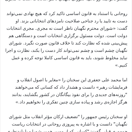
روحانی با استناد به قانون اساسی تاکید کرد که هیچ نهادی نمی‌تواند
دست به تایید یا رد جناحی صلاحیت نامزدهای انتخاباتی بزند. او
گفت: «شورای محترم نگهبان ناظر است نه مجری. مجری انتخابات
دولت است. دولت مسئول برگزاری انتخابات است و دستگاهی هم
پیش‌بینی شده که نظارت کند تا خلاف قانون صورت نگیرد. شورای
نگهبان چشم است و چشم نمی‌تواند کار دست را بکند، نظارت و اجرا
نباید مخلوط شوند، باید به قانون اساسی کاملا توجه کرده و عمل
کنیم.»
اما محمد علی جعفری این سخنان را «مغایر با اصول انقلاب و
فرمایشات رهبر» دانست و هشدار داد که کسانی که می‌خواهند
“روزنه‌های جدیدی را برای نفوذ بیگانگان در کشور بگشایند، بدانند
هرگز اجازه‌ی رشد و پیاده سازی چنین تفکری را نخواهیم داد.»
او سخنان رئیس جمهور را “تضعیف ارکان مؤثر انقلاب مثل شورای
نگهبان” دانست و با اشاره به پیروزی روحانی در انتخابات ریاست
جمهوری قبلی گفت: “کسانی که از مسیر همین شورا و با بلندنظری