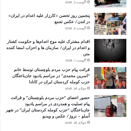
آگوست 3, 2026
پنجمین روز تحصن «کارزار علیه اعدام در ایران»
در لندن/ عکس تجمع
آگوست 2, 2026
اقدام مشترک علیه موج اعدام‌ها و حکومت کشتار
و اعدام در ایران/ سازمان ها و احزاب امضا کننده
متن
آگوست 1, 2026
قرائت پیام حزب مردم بلوچستان توسط خانم
“اسرین محمدی” در مراسم یادبود جان‌باختگان
حزب کومله کردستان ایران در کانادا
جولای 26, 2026
حضور اعضای “حزب مردم بلوچستان” و قرائت
پیام تسلیت و همدردی در مراسم یادبود
جان‌باختگان “حزب کومله کردستان ایران” در شهر
اُسلو – نروژ/ عکس و ویدیو
جولای 26, 2026