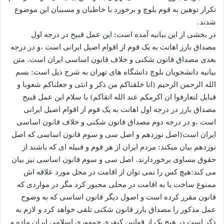
تکرار توهین به قوم بلوچ و برخورد با خاطیان و مسببان این موضوع
شدند.
در بخشی از این بیانیه آمده است: این عمل قبیح در درجه اول
مصداق بارز اهانت به یک قوم از اقوام اصیل ایرانی است ،و در درجه
بعدی مصداق قانون شکنی و خلاف قانون اساسی ایران است. متن
بیانیه دانشجویان بلوچ دانشگاه های تهران به شرح ذیل است: بسم
الله الرحمن الرحیم (انا خلقناکم من ذکر و انثی و جعلناکم شعوبا و
قبایل لتعارفوا ان اکرمکم عند الله اتقاکم) با سلام این عمل قبیح
مصداق بارز در درجه اول اهانت به یک قوم از اقوام اصیل ایرانی
است ،و در درجه دوم مصداق قانون شکنی و خلاف قانون اساسی
ایران است(اصل نوزدهم و اصل سی و سوم قانون اساسی که اصل
نوزدهم بیان میکند: مردم ایران از هر قوم و قبیله ای که باشند از
حقوق مساوی برخوردارند. اصل سی و سوم قانون اساسی نیز بیان
می کند:هیچ کس را نمی توان از اقامت در محل مورد علاقه اش
ممنوع ساخت یا به اقامت در محلی مجبور کرد مگر در مواردی که
قانون مقرر کرده است و اصول دیگر قانون اساسی که به وضوح
عمل مذکور را مصداق بارز قانون شکنی تلقی خواهد کرد و لازم به
ذکر است در هیچ یک از قوانین کیفری جمهوری اسلامی ایران ماده و