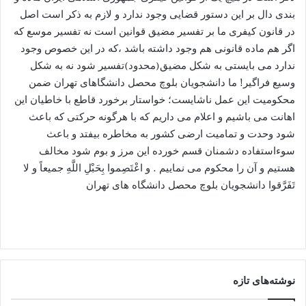
بندی دال بر این دستور قضایی وجود ندارد و لازم به ذکر است اصل
در قانون کیفری ما بر تفسیر مضیق قوانین است نه تفسیر موسع که
اگر هم ماده قانونی هم وجود داشته باشد ،که در این خصوص وجود
ندارد می بایستی به شکل مضیق(محدود)تفسیر شود نه به شکل
وسیع فراگیر! ما دانشجویان بلوچ محصل دانشگاهای تهران ضمن
محکومیت این عمل ناشایست؛ خواستار برخورد قاطع با خاطیان این
اهانت می باشیم و اعلام می داریم که با هرگونه حرکتی که باعث
شود وحدت و تمامیت ارضی کشور به مخاطره بیفتد و باعث
سوءاستفاده دشمنان قسم خورده این مرز و بوم شود مخالف
هستیم و آن را محکوم می نماییم . و اعْتَصِموا بِحَبْلِ اللَّهِ جمیعاً و لا
تَفَرَّقوا دانشجویان بلوچ محصل دانشگاه های تهران
نوشته‌های تازه