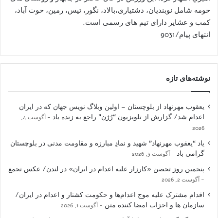
حومه شامل نوبندیان، دشتیاری،بالاد، نگور، تیس، رمین، حوت آباد،
کمب و عشایر دارای تیم های رسمی است.
انتهای پیام/9031
نوشته‌های تازه
یعقوب مهرنهاد از بلوچستان – اولین وبلاگ نویس جهان که در ایران
اعدام شد/ گزارش از تلویزیون “رُژن” راجع به زنده یاد
آگوست 4,
2026
یاد “یعقوب مهرنهاد” شهید و نمادِ مبارزه و مقاومت مدنی در بلوچستان
گرامی باد
آگوست 3, 2026
پنجمین روز تحصن «کارزار علیه اعدام در ایران» در لندن/ عکس تجمع
آگوست 2, 2026
اقدام مشترک علیه موج اعدام‌ها و حکومت کشتار و اعدام در ایران/
سازمان ها و احزاب امضا کننده متن
آگوست 1, 2026