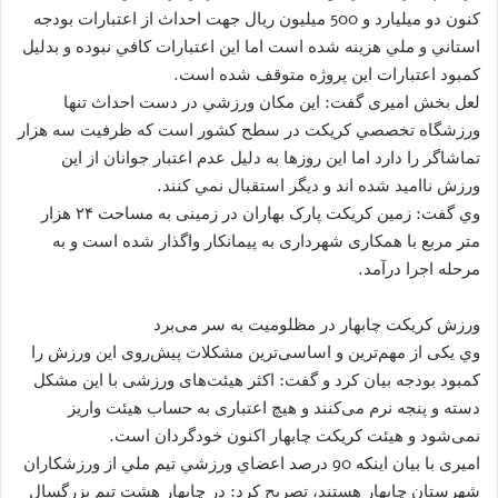
كنون دو ميليارد و 500 ميليون ريال جهت احداث از اعتبارات بودجه
استاني و ملي هزينه شده است اما اين اعتبارات كافي نبوده و بدليل
كمبود اعتبارات اين پروژه متوقف شده است.
لعل بخش امیری گفت: اين مكان ورزشي در دست احداث تنها
ورزشگاه تخصصي كريكت در سطح كشور است كه ظرفيت سه هزار
تماشاگر را دارد اما اين روزها به دليل عدم اعتبار جوانان از اين
ورزش نااميد شده اند و ديگر استقبال نمي كنند.
وي گفت: زمین کریکت پارک بهاران در زمینی به مساحت ۲۴ هزار
متر مربع با همکاری شهرداری به پیمانکار واگذار شده است و به
مرحله اجرا درآمد.
ورزش كريكت چابهار در مظلومیت به سر می‌برد
وي یکی از مهم‌ترین و اساسی‌ترین مشکلات پیش‌روی این ورزش را
کمبود بودجه بیان کرد و گفت: اکثر هیئت‌های ورزشی با این مشکل
دسته و پنجه نرم می‌کنند و هیچ اعتباری به حساب هیئت واریز
نمی‌شود و هیئت كريكت چابهار اکنون خودگردان است.
امیری با بيان اينكه 90 درصد اعضاي ورزشي تيم ملي از ورزشكاران
شهرستان چابهار هستند، تصريح كرد: در چابهار هشت تیم بزرگسال