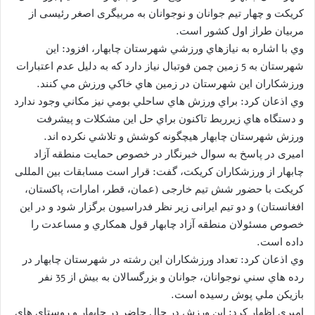
کریکت و چهار تیم جوانان و نوجوانان به مربیگری اصغر رئیسی از
مربیان طراز اول کشور است.
وي با اشاره به نيازهاي ورزشي شهرستان چابهار، افزود: اين
شهرستان به 5 زمين چمن فوتبال نياز دارد كه به دليل عدم اعتبارات
ورزشكاران اين شهرستان در زمين هاي خاكي ورزش مي كنند.
وي اذعان كرد: براي ورزش هاي ساحلي بومي نيز مكاني وجود ندارد
و دستگاه هاي زيرربط تاكنون براي حل اين مشكلات و پيشرفت
ورزش شهرستان چابهار هيچگونه كوشش و تلاشي نكرده اند.
امیری در پاسخ به سوال خبرنگار در خصوص حمايت منطقه آزاد
چابهار از ورزشكاران كريكت، گفت: قرار است مسابقات بین المللی
کریکت با حضور شش تیم خارجی (عمان، قطر، امارات، پاکستان،
افغانستان) و دو تیم ایرانی زیر نظر فدراسیون برگزار شود و در اين
خصوص مسئولان منطقه آزاد چابهار قول همكاري و مساعدت را
داده است.
وي اذعان كرد: تعداد ورزشكاران اين رشته در شهرستان چابهار در
رده هاي سني نوجوانان، جوانان و بزرگسالان به بيش از 35 نفر
بازيكن ملي پوش رسيده است.
اميري اظهار كرد: اين ورزش در حال حاضر در چابهار و روستای های