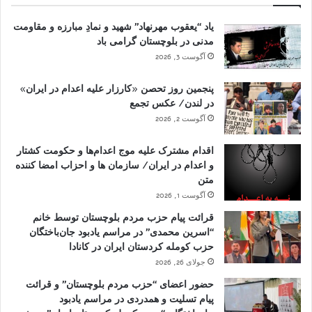
یاد “یعقوب مهرنهاد” شهید و نمادِ مبارزه و مقاومت
مدنی در بلوچستان گرامی باد
آگوست 3, 2026
پنجمین روز تحصن «کارزار علیه اعدام در ایران»
در لندن/ عکس تجمع
آگوست 2, 2026
اقدام مشترک علیه موج اعدام‌ها و حکومت کشتار
و اعدام در ایران/ سازمان ها و احزاب امضا کننده
متن
آگوست 1, 2026
قرائت پیام حزب مردم بلوچستان توسط خانم
“اسرین محمدی” در مراسم یادبود جان‌باختگان
حزب کومله کردستان ایران در کانادا
جولای 26, 2026
حضور اعضای “حزب مردم بلوچستان” و قرائت
پیام تسلیت و همدردی در مراسم یادبود