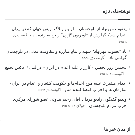
نوشته‌های تازه
یعقوب مهرنهاد از بلوچستان – اولین وبلاگ نویس جهان که در ایران
اعدام شد/ گزارش از تلویزیون “رُژن” راجع به زنده یاد
آگوست 4,
2026
یاد “یعقوب مهرنهاد” شهید و نمادِ مبارزه و مقاومت مدنی در بلوچستان
گرامی باد
آگوست 3, 2026
پنجمین روز تحصن «کارزار علیه اعدام در ایران» در لندن/ عکس تجمع
آگوست 2, 2026
اقدام مشترک علیه موج اعدام‌ها و حکومت کشتار و اعدام در ایران/
سازمان ها و احزاب امضا کننده متن
آگوست 1, 2026
ویدیو گفتگوی رادیو فردا با آقای رحیم بندوئی عضو شورای مرکزی
حزب مردم بلوچستان
جولای 28, 2026
از میان خبر ها