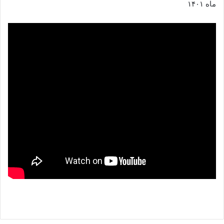
ماه ١۴٠١