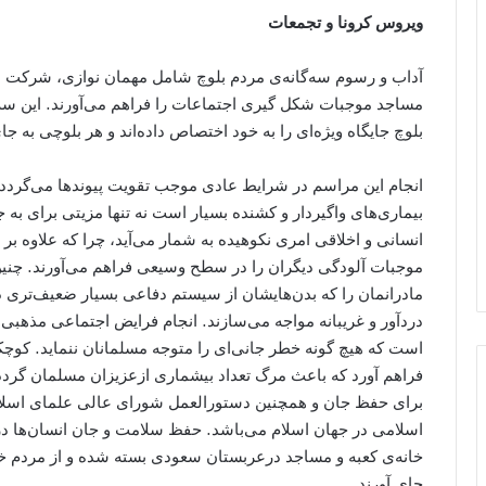
ویروس کرونا و تجمعات
آداب و رسوم سه‌گانه‌ی مردم بلوچ شامل مهمان نوازی، شرکت د
مساجد موجبات شکل گیری اجتماعات را فراهم می‌آورند. این سه 
بلوچ جایگاه ویژه‌ای را به خود اختصاص داده‌اند و هر بلوچی به جا
انجام این مراسم در شرایط عادی موجب تقویت پیوندها می‌گردد، ا
بیماری‌های واگیردار و کشنده بسیار است نه تنها مزیتی برای ب
انسانی و اخلاقی امری نکوهیده به شمار می‌آید، چرا که علاوه بر
موجبات آلودگی دیگران را در سطح وسیعی فراهم می‌آورند. چن
مادرانمان را که بدن‌هایشان از سیستم دفاعی بسیار ضعیف‌تری در
دردآور و غریبانه مواجه می‌سازند. انجام فرایض اجتماعی مذهبی
است که هیچ گونه خطر جانی‌ای را متوجه مسلمانان ننماید. کوچکت
فراهم آورد که باعث مرگ تعداد بیشماری ازعزیزان مسلمان گردد ک
برای حفظ جان و همچنین دستورالعمل شورای عالی علمای اسلا
اسلامی در جهان اسلام می‌باشد. حفظ سلامت و جان انسان‌ها در 
خانه‌ی کعبه و مساجد درعربستان سعودی بسته شده و از مردم خ
جای آورند.