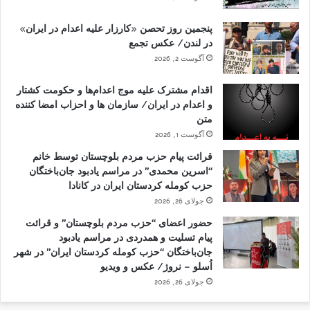
پنجمین روز تحصن «کارزار علیه اعدام در ایران»
در لندن/ عکس تجمع
آگوست 2, 2026
اقدام مشترک علیه موج اعدام‌ها و حکومت کشتار
و اعدام در ایران/ سازمان ها و احزاب امضا کننده
متن
آگوست 1, 2026
قرائت پیام حزب مردم بلوچستان توسط خانم
“اسرین محمدی” در مراسم یادبود جان‌باختگان
حزب کومله کردستان ایران در کانادا
جولای 26, 2026
حضور اعضای “حزب مردم بلوچستان” و قرائت
پیام تسلیت و همدردی در مراسم یادبود
جان‌باختگان “حزب کومله کردستان ایران” در شهر
اُسلو – نروژ/ عکس و ویدیو
جولای 26, 2026