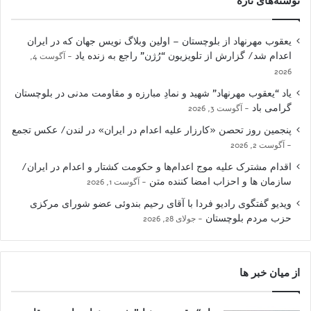
نوشته‌های تازه
یعقوب مهرنهاد از بلوچستان – اولین وبلاگ نویس جهان که در ایران
اعدام شد/ گزارش از تلویزیون “رُژن” راجع به زنده یاد
آگوست 4,
2026
یاد “یعقوب مهرنهاد” شهید و نمادِ مبارزه و مقاومت مدنی در بلوچستان
گرامی باد
آگوست 3, 2026
پنجمین روز تحصن «کارزار علیه اعدام در ایران» در لندن/ عکس تجمع
آگوست 2, 2026
اقدام مشترک علیه موج اعدام‌ها و حکومت کشتار و اعدام در ایران/
سازمان ها و احزاب امضا کننده متن
آگوست 1, 2026
ویدیو گفتگوی رادیو فردا با آقای رحیم بندوئی عضو شورای مرکزی
حزب مردم بلوچستان
جولای 28, 2026
از میان خبر ها