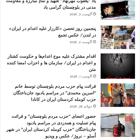
یاد “یعقوب مهرنهاد” شهید و نمادِ مبارزه و مقاومت
مدنی در بلوچستان گرامی باد
آگوست 3, 2026
پنجمین روز تحصن «کارزار علیه اعدام در ایران»
در لندن/ عکس تجمع
آگوست 2, 2026
اقدام مشترک علیه موج اعدام‌ها و حکومت کشتار
و اعدام در ایران/ سازمان ها و احزاب امضا کننده
متن
آگوست 1, 2026
قرائت پیام حزب مردم بلوچستان توسط خانم
“اسرین محمدی” در مراسم یادبود جان‌باختگان
حزب کومله کردستان ایران در کانادا
جولای 26, 2026
حضور اعضای “حزب مردم بلوچستان” و قرائت
پیام تسلیت و همدردی در مراسم یادبود
جان‌باختگان “حزب کومله کردستان ایران” در شهر
اُسلو – نروژ/ عکس و ویدیو