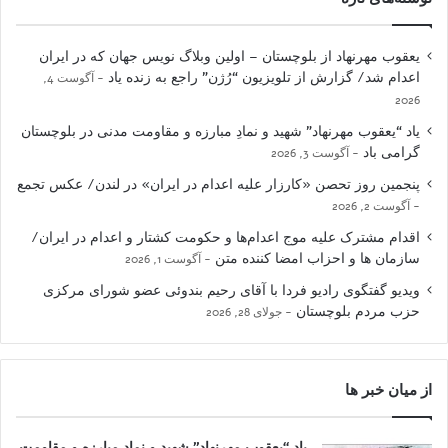
یعقوب مهرنهاد از بلوچستان – اولین وبلاگ نویس جهان که در ایران
اعدام شد/ گزارش از تلویزیون “رُژن” راجع به زنده یاد
آگوست 4,
2026
یاد “یعقوب مهرنهاد” شهید و نمادِ مبارزه و مقاومت مدنی در بلوچستان
گرامی باد
آگوست 3, 2026
پنجمین روز تحصن «کارزار علیه اعدام در ایران» در لندن/ عکس تجمع
آگوست 2, 2026
اقدام مشترک علیه موج اعدام‌ها و حکومت کشتار و اعدام در ایران/
سازمان ها و احزاب امضا کننده متن
آگوست 1, 2026
ویدیو گفتگوی رادیو فردا با آقای رحیم بندوئی عضو شورای مرکزی
حزب مردم بلوچستان
جولای 28, 2026
از میان خبر ها
یاد “یعقوب مهرنهاد” شهید و نمادِ مبارزه و مقاومت