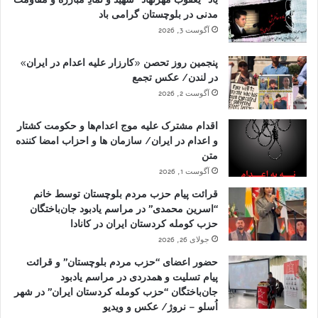
مدنی در بلوچستان گرامی باد
آگوست 3, 2026
پنجمین روز تحصن «کارزار علیه اعدام در ایران»
در لندن/ عکس تجمع
آگوست 2, 2026
اقدام مشترک علیه موج اعدام‌ها و حکومت کشتار
و اعدام در ایران/ سازمان ها و احزاب امضا کننده
متن
آگوست 1, 2026
قرائت پیام حزب مردم بلوچستان توسط خانم
“اسرین محمدی” در مراسم یادبود جان‌باختگان
حزب کومله کردستان ایران در کانادا
جولای 26, 2026
حضور اعضای “حزب مردم بلوچستان” و قرائت
پیام تسلیت و همدردی در مراسم یادبود
جان‌باختگان “حزب کومله کردستان ایران” در شهر
اُسلو – نروژ/ عکس و ویدیو