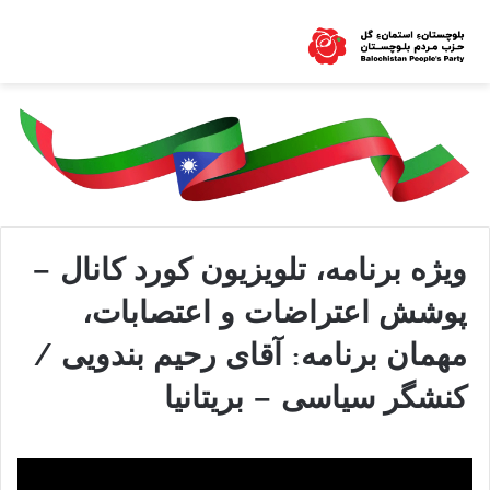
ویژە برنامە، تلویزیون کورد کانال –
پوشش اعتراضات و اعتصابات،
مهمان برنامە: آقای رحیم بندویی /
کنشگر سیاسی – بریتانیا