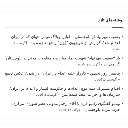
نوشته‌های تازه
یعقوب مهرنهاد از بلوچستان – اولین وبلاگ نویس جهان که در ایران
اعدام شد/ گزارش از تلویزیون “رُژن” راجع به زنده یاد
آگوست 4,
2026
یاد “یعقوب مهرنهاد” شهید و نمادِ مبارزه و مقاومت مدنی در بلوچستان
گرامی باد
آگوست 3, 2026
پنجمین روز تحصن «کارزار علیه اعدام در ایران» در لندن/ عکس تجمع
آگوست 2, 2026
اقدام مشترک علیه موج اعدام‌ها و حکومت کشتار و اعدام در ایران/
سازمان ها و احزاب امضا کننده متن
آگوست 1, 2026
ویدیو گفتگوی رادیو فردا با آقای رحیم بندوئی عضو شورای مرکزی
حزب مردم بلوچستان
جولای 28, 2026