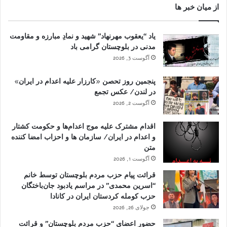
از میان خبر ها
یاد “یعقوب مهرنهاد” شهید و نمادِ مبارزه و مقاومت
مدنی در بلوچستان گرامی باد
آگوست 3, 2026
پنجمین روز تحصن «کارزار علیه اعدام در ایران»
در لندن/ عکس تجمع
آگوست 2, 2026
اقدام مشترک علیه موج اعدام‌ها و حکومت کشتار
و اعدام در ایران/ سازمان ها و احزاب امضا کننده
متن
آگوست 1, 2026
قرائت پیام حزب مردم بلوچستان توسط خانم
“اسرین محمدی” در مراسم یادبود جان‌باختگان
حزب کومله کردستان ایران در کانادا
جولای 26, 2026
حضور اعضای “حزب مردم بلوچستان” و قرائت