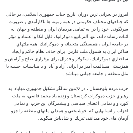
امروز در بحراني ترين دوران تاريخ حيات جمهوري اسلامي، در حالي
كه جناحهاي مختلف حكومتي در همه زمينه ها ناكارآمدی و ضرورت
سرنگونی خود را در به تمامی مردمان ايران و منطقه و جهان به
اثبات رسانده اند، تنها آلترناتيو دموکراتيک قابل اتکا و اعتماد و مؤثر
در جامعه ايران ، همبستگی متحدانه و دموكراتيك همه ملتهاي
ساکن ايران به شمول ملت فارس برای حذف نظام حآکم و ايجاد
ساختاري دموكراتيك، سکولار و فدرال برای برقراری صلح و آرامش و
همزيستی مسالمت آميز در ايرانی آزاد و آباد و با مناسبات حسنه با
ملل منطقه و جامعه جهاني ميباشد۔
حزب مردم بلوچستان ، در 72مين سالگر تشكيل جمهوري مهاباد به
رهبري حزب دموكرات كردستان و زنده ياد محمد قاضي، به ملت
كورد و و تمامی اعضای سياسی و پيشمرگان اين حزب و تمامي
احزاب و انسانهايي كه خوشبختي و همدلي ملتهاي منطقه را جزو
آرمان های خود ميدانند، تبريك و شادباش ميگويد۔
حزب مردم بلوچستان، همبستگی و همراهی تمامی مبارزان کورد