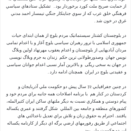
از حمايت صريح ملت كورد برخوردار بود۔ تشكيل ستادهاي سياسي
فرهنگي خلق عرب كه از سوي جنايتكار جنگي تيمسار احمد مدني
غرق در خون شد۔
در بلوچستان کشتار سیستماتیک مردم بلوچ از ھمان ابتدای حیات
جمھوری اسلامی با ترور رھبران سياسی بلوچ آغاز و با اعدام تمامی
مردان آباديهايی از بلوچستان و اعدام يعقوب مهرنهاد اولين وبلاگ
نويس جهان وصدورطولانی ترين حکم زندان به جرم وبلاگ نويسی
در جهان به سخی ريگی و بالاترين آمار نسبی اعدام جوانان سياسی
و عقيدتی بلوچ در ايران همچنان ادامه دارد۔
در چنين جفرافيايي 72 سال پيش دو حكومت ملي آذربايجان و
كردستان در كنار هم با برنامه اصلاحات همه جانبه براي مردم خود و
پيام دوستي و همكاري نسبت به ديگر ملتهاي ساکن ايران کثيرالمله،
كشورهاي منطقه و جامعه بين المللي شکل گرفتند و عمري يكساله
يافتند. احترام به حقوق زنان و تلاش براي تعديل ناعدالتي هاي
اجتماعي از طريق رفورمهاي ارضي برگه اي ديگر از كارنامه يكساله
اين دو حكومت ملي بود.