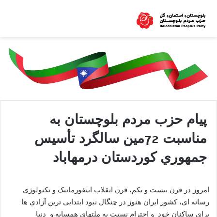
پيام حزب مردم بلوچستان به
مناسبت 72مين سالگرد تأسيس
جمهوري کوردستان درمهاباد
امروز در قرن بيست و يکم، قرن انقلاب اينفورماتيک و تکنولوژی
رسانه ای، كشور ايران هنوز در چنگال نبود ابتدايی ترين آزادي ها
براي ساکنان خود و احترام نسبت به ملتهاي همسايه و دنيا