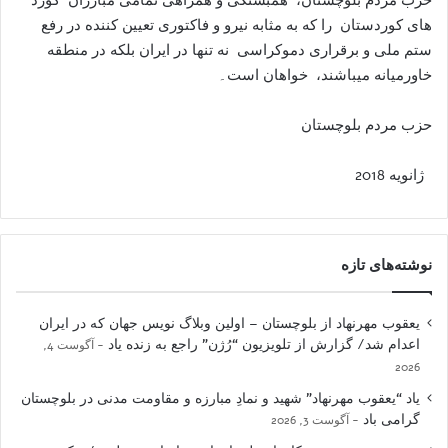
های کوردستان را که به مثابه نيرو و فاکتوری تعيين کننده در رفع
ستم ملی و برقراری دموکراسی نه تنها در ايران بلکه در منطقه
خاورميانه ميباشند، خواهان است۔
حزب مردم بلوچستان
ژانويه 2018
نوشته‌های تازه
یعقوب مهرنهاد از بلوچستان – اولین وبلاگ نویس جهان که در ایران
اعدام شد/ گزارش از تلویزیون “رُژن” راجع به زنده یاد
آگوست 4,
2026
یاد “یعقوب مهرنهاد” شهید و نمادِ مبارزه و مقاومت مدنی در بلوچستان
گرامی باد
آگوست 3, 2026