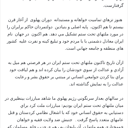
گرفتارست.
هنوز تزهاي تماميت خواهانه و مستبدانه دوران پهلوی از آغاز قرن
بيستم تا هم اکنون، پايه اصلی و بنيادين دولتمردان حاکم برايران را
در مورد ملتهاي تحت ستم تشكيل مي دهد. هم اکنون در جهان نام
ايران معادل دشمنی با با مردم خود و تبليغ كينه و نفرت عليه کشور
های منطقه و جامعه جهاني است.
ازآن تاريخ تاكنون ملتهاي تحت ستم ايران در هر فرصتي هم ميل به
آزادي و عدالت از سوي خودشان را بيان كرده اند و هم لياقت خود
براي بنا كردن جوامعي انساني تر مبتني بر حقوق بشر و رعايت
عدالت را به نمايش گذاشته اند.
در سالهاي بعداز سرنگوني رژيم پهلوي ما شاهد مبارزات بينظيري در
ميان ملتهاي تحت ستم ايران بوديم: مبارزات ملت كرد براي
دستيابي به حقوق انساني خود كه با اشغال نظامي كردستان و قتل
عامهاي متعدد پاسخ گرفت۔ جنبش ضد ولايت فقيه و خواهان
خومختاري همه ملتها در آذربايجان به رهبري حزب خلق مسلمان كه