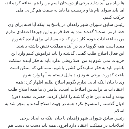
ها زیاد می آید شاید برخی از دوستان اسم من را هم اضافه کرده اند،
اما باید سوای نام ها و برچسب ها باید به سمت هم گرایی ملی
حرکت کنیم.
رئیس سابق شورای شهر زاهدان در پاسخ به اینکه آیا فتنه برای وی
خط قرمز است؟ گفت: بنده به خط قرمز و این چیزها اعتقادی ندارم
من به اعتقادات خودم کار دارم که چه مسایلی برای آینده کشورم
مفید است همه گروها باید در آینده مملکت نقش داشته باشند.
این فعال اصلاح طلب گفت: گذشته را باید فراموش کنیم وارد این
جزییات نمی شوم به من اصلا ربطی ندارد باید به فکر آینده مملکت
باشیم باید به فکر سازندگی کشور باشیم، مسائلی که ممکن است
باعث کدورت برخی شود زیاد مایل نیستم به آنها وارد شوم.
وی با بیان اینکه ابایی ندارم بگویم اصلاح طلبم اظهار کرد: همه
اعتقادات ما براساس اصلاحات است، پیامبران ما همه اصلاح طلب
بودند و آمدند دین های گذشته را کامل کردند، حضرت محمد (ص)
ادیان گذشته را منسوخ نکرد همه در جهت اصلاح آمدند و منجر شد به
اسلام.
رئیس سابق شورای شهر زاهدان با بیان اینکه به ایجاد برخی
اصلاحات در مملکت اعتقاد دارد افزود: همه باید دست به دست هم