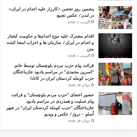
پنجمین روز تحصن «کارزار علیه اعدام در ایران»
در لندن/ عکس تجمع
آگوست 2, 2026
اقدام مشترک علیه موج اعدام‌ها و حکومت کشتار
و اعدام در ایران/ سازمان ها و احزاب امضا کننده
متن
آگوست 1, 2026
قرائت پیام حزب مردم بلوچستان توسط خانم
“اسرین محمدی” در مراسم یادبود جان‌باختگان
حزب کومله کردستان ایران در کانادا
جولای 26, 2026
حضور اعضای “حزب مردم بلوچستان” و قرائت
پیام تسلیت و همدردی در مراسم یادبود
جان‌باختگان “حزب کومله کردستان ایران” در شهر
اُسلو – نروژ/ عکس و ویدیو
جولای 26, 2026