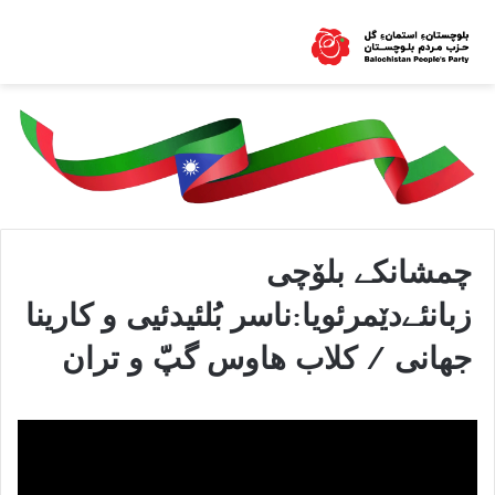
چمشانکے بلۆچی
زبانئےدێمرئویا:ناسر بُلئیدئیی و کارینا
جهانی / کلاب هاوس گپّ و تران