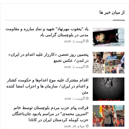
از میان خبر ها
یاد “یعقوب مهرنهاد” شهید و نمادِ مبارزه و مقاومت
مدنی در بلوچستان گرامی باد
آگوست 3, 2026
پنجمین روز تحصن «کارزار علیه اعدام در ایران»
در لندن/ عکس تجمع
آگوست 2, 2026
اقدام مشترک علیه موج اعدام‌ها و حکومت کشتار
و اعدام در ایران/ سازمان ها و احزاب امضا کننده
متن
آگوست 1, 2026
قرائت پیام حزب مردم بلوچستان توسط خانم
“اسرین محمدی” در مراسم یادبود جان‌باختگان
حزب کومله کردستان ایران در کانادا
جولای 26, 2026