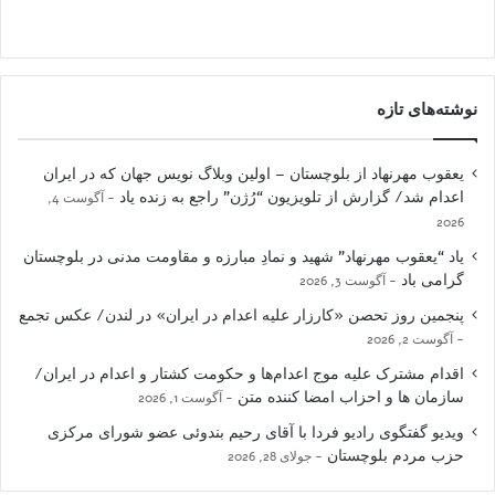
نوشته‌های تازه
یعقوب مهرنهاد از بلوچستان – اولین وبلاگ نویس جهان که در ایران
اعدام شد/ گزارش از تلویزیون “رُژن” راجع به زنده یاد
آگوست 4,
2026
یاد “یعقوب مهرنهاد” شهید و نمادِ مبارزه و مقاومت مدنی در بلوچستان
گرامی باد
آگوست 3, 2026
پنجمین روز تحصن «کارزار علیه اعدام در ایران» در لندن/ عکس تجمع
آگوست 2, 2026
اقدام مشترک علیه موج اعدام‌ها و حکومت کشتار و اعدام در ایران/
سازمان ها و احزاب امضا کننده متن
آگوست 1, 2026
ویدیو گفتگوی رادیو فردا با آقای رحیم بندوئی عضو شورای مرکزی
حزب مردم بلوچستان
جولای 28, 2026