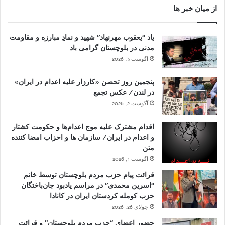
از میان خبر ها
یاد “یعقوب مهرنهاد” شهید و نمادِ مبارزه و مقاومت
مدنی در بلوچستان گرامی باد
آگوست 3, 2026
پنجمین روز تحصن «کارزار علیه اعدام در ایران»
در لندن/ عکس تجمع
آگوست 2, 2026
اقدام مشترک علیه موج اعدام‌ها و حکومت کشتار
و اعدام در ایران/ سازمان ها و احزاب امضا کننده
متن
آگوست 1, 2026
قرائت پیام حزب مردم بلوچستان توسط خانم
“اسرین محمدی” در مراسم یادبود جان‌باختگان
حزب کومله کردستان ایران در کانادا
جولای 26, 2026
حضور اعضای “حزب مردم بلوچستان” و قرائت