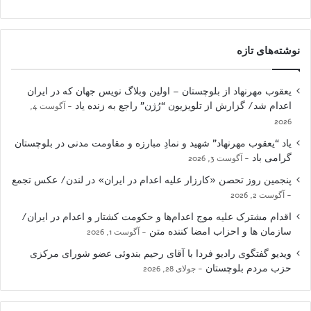
نوشته‌های تازه
یعقوب مهرنهاد از بلوچستان – اولین وبلاگ نویس جهان که در ایران
اعدام شد/ گزارش از تلویزیون “رُژن” راجع به زنده یاد
آگوست 4,
2026
یاد “یعقوب مهرنهاد” شهید و نمادِ مبارزه و مقاومت مدنی در بلوچستان
گرامی باد
آگوست 3, 2026
پنجمین روز تحصن «کارزار علیه اعدام در ایران» در لندن/ عکس تجمع
آگوست 2, 2026
اقدام مشترک علیه موج اعدام‌ها و حکومت کشتار و اعدام در ایران/
سازمان ها و احزاب امضا کننده متن
آگوست 1, 2026
ویدیو گفتگوی رادیو فردا با آقای رحیم بندوئی عضو شورای مرکزی
حزب مردم بلوچستان
جولای 28, 2026