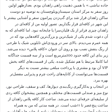
جاده نباشی.» با همین ذهنیت راهی زاهدان بودم. بعدازظهر اولین
روز سفر به مرکز استان سیستان‌وبلوچستان به توصیه دو دوست
ساکن زاهدان قرار شد برای گپ‌زدن پیرامون سفر و آشنایی بیشتر با
این شهر در کافه‌ای قرار بگذاریم. تصور اولیه من از کافه‌ای در
زاهدان چیزی فراتر از یک قلیان‌سرا یا چایخانه نبود. اما کافه‌ای که به
آن دعوت شدم یکی از شیک‌ترین و بزرگ‌ترین کافه‌هایی بود که در
همه عمرم می‌دیدم. بالای سر در ورودی‌اش تابلویی شیک با طرحی
از رنگ بنفش نصب بود و روی آن عنوان «کافه پلاس» دیده می‌شد.
زیر بنای این کافه حدود 200مترمربع است و از سه قسمت جداگانه
اما کاملا مرتبط با هم تشکیل شده. یکی از قسمت‌های کافه بخش
VIP آن بود و مشتری با پرداخت مبلغی بیشتر نسبت به دیگر
قسمت‌ها می‌توانست از کاناپه‌های راحت چرم و پذیرایی مفصل‌تر
بهره ببرد.
در انتخاب و به‌کارگیری رنگ‌بندی دیوارها، کف و سقف، طراحی نور،
نوع میز و صندلی قسمت‌های مختلف و همچنین پیشخوان کافه ردی
از سلیقه‌ای حرفه‌ای دیده می‌شد. ساعت کار کافه پلاس زاهدان از
ساعت پنج‌عصر تا 11شب است. در همه مدتی که من به همراه
دوستانم آنجا بودیم، جوانان و نوجوانان زیادی از خانم ها و آقایان به