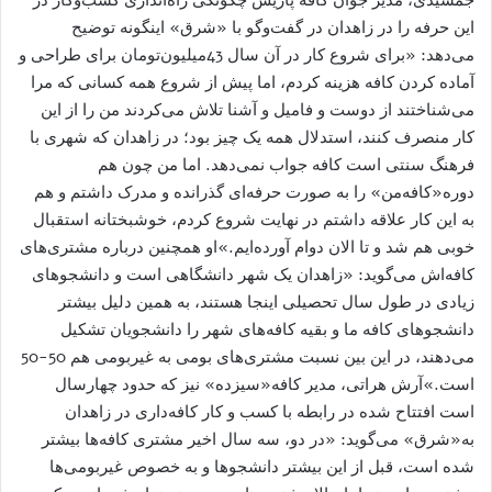
این حرفه را در زاهدان در گفت‌وگو با «شرق» اینگونه توضیح
می‌دهد: «برای شروع کار در آن سال 43‌میلیون‌تومان برای طراحی و
آماده کردن کافه هزینه کردم، اما پیش از شروع همه کسانی که مرا
می‌شناختند از دوست و فامیل و آشنا تلاش می‌کردند من را از این
کار منصرف کنند، استدلال همه یک چیز بود؛ در زاهدان که شهری با
فرهنگ سنتی است کافه جواب نمی‌دهد. اما من چون هم
دوره«کافه‌من» را به صورت حرفه‌ای گذرانده و مدرک داشتم و هم
به این کار علاقه داشتم در نهایت شروع کردم، خوشبختانه استقبال
خوبی هم شد و تا الان دوام آورده‌ایم.»او همچنین درباره مشتری‌های
کافه‌اش می‌گوید: «زاهدان یک شهر دانشگاهی است و دانشجوهای
زیادی در طول سال تحصیلی اینجا هستند، به همین دلیل بیشتر
دانشجوهای کافه ما و بقیه کافه‌های شهر را دانشجویان تشکیل
می‌دهند، در این بین نسبت مشتری‌های بومی به غیربومی هم 50-50
است.»آرش هراتی، مدیر کافه«سیزده» نیز که حدود چهارسال
است افتتاح شده در رابطه با کسب و کار کافه‌داری در زاهدان
به«شرق» می‌گوید: «در دو، سه سال اخیر مشتری کافه‌ها بیشتر
شده است، قبل از این بیشتر دانشجوها و به خصوص غیربومی‌ها