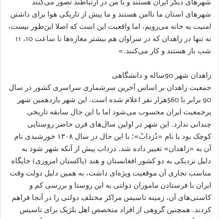
شهرهای دیگر ایران هستند و با من در ارتباطند تصور می‌کنند
شهرهای استان ما ناامن هستند و ما پیش از تاریکی هوا برای داشتن
امنیت به خانه می‌رویم، اما واقعیت این است که اصلا این‌طور نیست،
نه تنها در زاهدان که در سراوان هم بیشتر مغازه‌ها تا ساعت 10، 11
شب باز هستند و کار می‌کنند.»
زاهدان شهر 90ساله و دانشگاهی
جمعیت زاهدان بر اساس آخرین سرشماری سراسری کشور در سال
90 برابر با 560هزار نفر اعلام شده است. این شهر یازدهمین شهر
پرجمعیت ایران محسوب می‌شود اما با این حال سابقه تاریخی
چندانی ندارد. این شهر در اولین سال‌های قرن حاضر روستایی
کوچک بود با نام «دُزدابْ»؛ با این حال در سال ۱۳۰۸ خورشیدی نام
آن به «زاهدان» تغییر داده شد. دزداب پیش از آنکه شهر شود به
دلیل نزدیکی به دو کشور افغانستان و هند (پاکستان امروزی) جایگاه
مناسب تجاری آن موقعیت ویژه‌ای داشت، به همین دلیل دولت وقت
ایران با فرستادن ماموران دولتی به این روستا و بررسی کم و
کاستی‌های آن، زمینه تاسیس مراکز مختلف دولتی را در آنجا فراهم
کردند. همچنین گروهی از افراد متخصص اهل بلژیک برای تاسیس