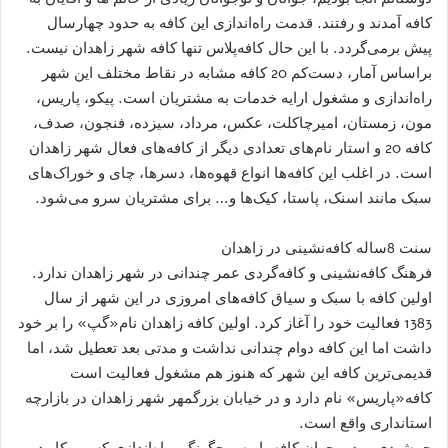
کافه آمدند و رفتند. قدمت راه‌اندازی این کافه به حدود چهارسال
پیش برمی‌گردد. با این حال کافه‌پلاس تنها کافه شهر زاهدان نیست.
براساس آمار، دست‌کم 20 کافه مشابه در نقاط مختلف این شهر
راه‌اندازی و مشغول ارایه خدمات به مشتریان است. پیکو، پاریس،
مون، زمستان، امیرچاکلت، عکس، مرداد، سیزده، فنجون، صدف،
کافه 20 و استار نام‌های تعدادی دیگر از کافه‌های فعال شهر زاهدان
است. در اغلب این کافه‌ها انواع قهوه‌ها، دسرها، چای و خوراک‌های
سبک مانند اسنک، پاستا، کیک‌ها و… برای مشتریان سرو می‌شود.
سنت 8ساله کافه‌نشینی در زاهدان
فرهنگ کافه‌نشینی و کافه‌گردی عمر چندانی در شهر زاهدان ندارد.
اولین کافه با سبک و سیاق کافه‌های امروزی در این شهر از سال
1383 فعالیت خود را آغاز کرد. اولین کافه زاهدان نام«گپ» را بر خود
داشت اما این کافه دوام چندانی نداشت و مدتی بعد تعطیل شد، اما
قدیمی‌ترین کافه این شهر که هنوز هم مشغول فعالیت است
کافه«پاریس» نام دارد و در خیابان بزرگمهر شهر زاهدان در بازارچه
استانداری واقع است.
جمشیدی، مدیر جوان کافه پاریس چگونگی راه‌اندازی کسب‌وکار در