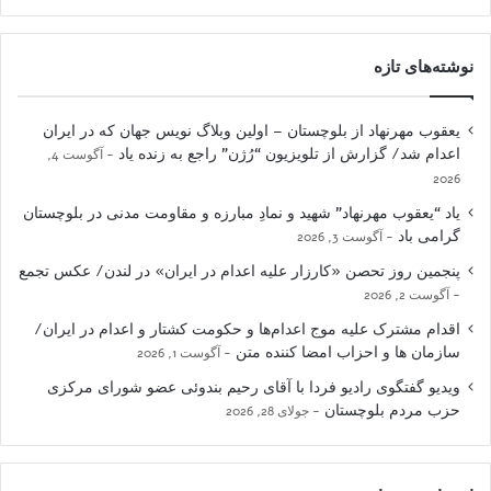
نوشته‌های تازه
یعقوب مهرنهاد از بلوچستان – اولین وبلاگ نویس جهان که در ایران
اعدام شد/ گزارش از تلویزیون “رُژن” راجع به زنده یاد
آگوست 4,
2026
یاد “یعقوب مهرنهاد” شهید و نمادِ مبارزه و مقاومت مدنی در بلوچستان
گرامی باد
آگوست 3, 2026
پنجمین روز تحصن «کارزار علیه اعدام در ایران» در لندن/ عکس تجمع
آگوست 2, 2026
اقدام مشترک علیه موج اعدام‌ها و حکومت کشتار و اعدام در ایران/
سازمان ها و احزاب امضا کننده متن
آگوست 1, 2026
ویدیو گفتگوی رادیو فردا با آقای رحیم بندوئی عضو شورای مرکزی
حزب مردم بلوچستان
جولای 28, 2026