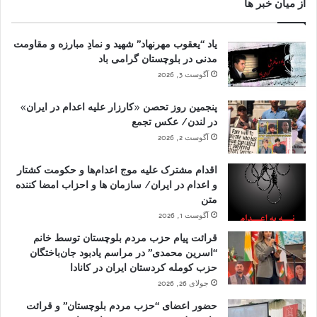
از میان خبر ها
یاد “یعقوب مهرنهاد” شهید و نمادِ مبارزه و مقاومت
مدنی در بلوچستان گرامی باد
آگوست 3, 2026
پنجمین روز تحصن «کارزار علیه اعدام در ایران»
در لندن/ عکس تجمع
آگوست 2, 2026
اقدام مشترک علیه موج اعدام‌ها و حکومت کشتار
و اعدام در ایران/ سازمان ها و احزاب امضا کننده
متن
آگوست 1, 2026
قرائت پیام حزب مردم بلوچستان توسط خانم
“اسرین محمدی” در مراسم یادبود جان‌باختگان
حزب کومله کردستان ایران در کانادا
جولای 26, 2026
حضور اعضای “حزب مردم بلوچستان” و قرائت