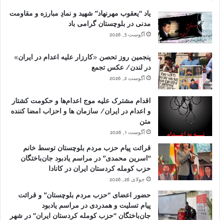
یاد “یعقوب مهرنهاد” شهید و نمادِ مبارزه و مقاومت
مدنی در بلوچستان گرامی باد
آگوست 3, 2026
پنجمین روز تحصن «کارزار علیه اعدام در ایران»
در لندن/ عکس تجمع
آگوست 2, 2026
اقدام مشترک علیه موج اعدام‌ها و حکومت کشتار
و اعدام در ایران/ سازمان ها و احزاب امضا کننده
متن
آگوست 1, 2026
قرائت پیام حزب مردم بلوچستان توسط خانم
“اسرین محمدی” در مراسم یادبود جان‌باختگان
حزب کومله کردستان ایران در کانادا
جولای 26, 2026
حضور اعضای “حزب مردم بلوچستان” و قرائت
پیام تسلیت و همدردی در مراسم یادبود
جان‌باختگان “حزب کومله کردستان ایران” در شهر