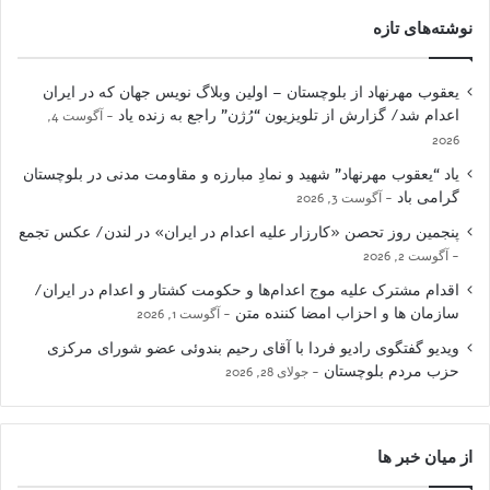
نوشته‌های تازه
یعقوب مهرنهاد از بلوچستان – اولین وبلاگ نویس جهان که در ایران
اعدام شد/ گزارش از تلویزیون “رُژن” راجع به زنده یاد
آگوست 4,
2026
یاد “یعقوب مهرنهاد” شهید و نمادِ مبارزه و مقاومت مدنی در بلوچستان
گرامی باد
آگوست 3, 2026
پنجمین روز تحصن «کارزار علیه اعدام در ایران» در لندن/ عکس تجمع
آگوست 2, 2026
اقدام مشترک علیه موج اعدام‌ها و حکومت کشتار و اعدام در ایران/
سازمان ها و احزاب امضا کننده متن
آگوست 1, 2026
ویدیو گفتگوی رادیو فردا با آقای رحیم بندوئی عضو شورای مرکزی
حزب مردم بلوچستان
جولای 28, 2026
از میان خبر ها