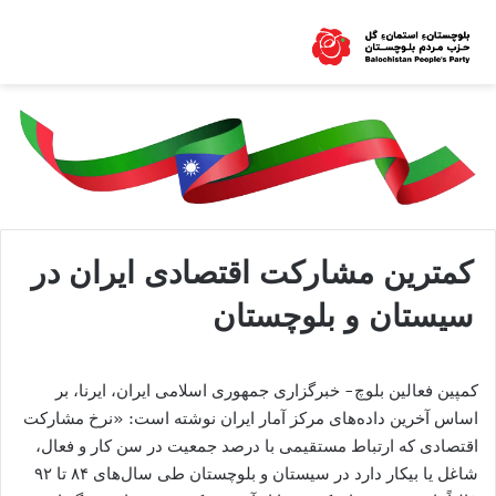
کمترین مشارکت اقتصادی ایران در
سیستان و بلوچستان
کمپین فعالین بلوچ- خبرگزاری جمهوری اسلامی ایران، ایرنا، بر
اساس آخرین داده‌های مرکز آمار ایران نوشته است: «ﻧﺮخ ﻣﺸﺎرﮐﺖ
اﻗﺘﺼﺎدی که ارتباط مستقیمی با درﺻﺪ ﺟﻤﻌﯿﺖ در ﺳﻦ ﮐﺎر و ﻓﻌﺎل،
ﺷﺎﻏﻞ ﯾﺎ ﺑﯿﮑﺎر دارد در سیستان و بلوچستان طی سال‌های ۸۴ تا ۹۲