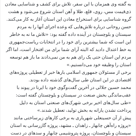
به گفته وی همزمان با این سفر، تلاش برای کشف و شناسایی معادن
ذی‌قیمت مس، روی، قلع، طلا و آهن استان شروع می‌شود و هشت
گروه شناسایی برای استخراج معادن این استان آغاز به کار می‌کنند.
حسن روحانی درباره تلاش‌هایی که وعده اجرای آنها را به مردم
سیستان و بلوچستان در آینده داده گفته بود: «تلاش ما نه به خاطر
این است که شما بیشترین رای خود را در انتخابات ریاست‌جمهوری
به خط اعتدال دادید که البته آرای شما برای من افتخار است، اما اگر
مردم این استان حتی یک رای هم به من نمی‌دادند ما باز هم توسعه
استان را وظیفه خود می‌دانستیم.»
برخی از مسئولان جمهوری اسلامی بارها خبر از تعطیلی پروژه‌های
اقتصادی در این استان طی سال‌های گذشته داده بودند.
محمد حسین جلالی در آخرین گفت‌وگوی خود با ایرنا در پیوند با
عقب‌ماندگی بخش صنعت در سیستان و بلوچستان گفته است:‌
«طی سال‌های اخیر برخی شهرک‌های صنعتی استان به دلیل
پرداخت نشدن یارانه به بخش تولید، تعطیل شدند.»
پیش از آن حسینعلی شهریاری به برخی کارهای زیرساختی مانند
«پروژه راه‌آهن چابهار ـ زاهدان ـ مشهد، پروژه گازرسانی به استان
سیستان و بلوچستان، پروژه پتروشیمی چابهار و سدهای در دست