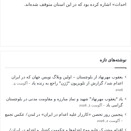
احداث» اشاره کرده بود که در این استان متوقف شده‌اند.
نوشته‌های تازه
یعقوب مهرنهاد از بلوچستان – اولین وبلاگ نویس جهان که در ایران
اعدام شد/ گزارش از تلویزیون “رُژن” راجع به زنده یاد
آگوست 4,
2026
یاد “یعقوب مهرنهاد” شهید و نمادِ مبارزه و مقاومت مدنی در بلوچستان
گرامی باد
آگوست 3, 2026
پنجمین روز تحصن «کارزار علیه اعدام در ایران» در لندن/ عکس تجمع
آگوست 2, 2026
اقدام مشترک علیه موج اعدام‌ها و حکومت کشتار و اعدام در ایران/