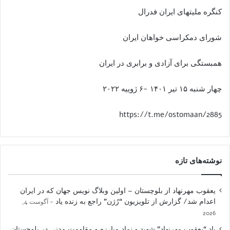
کنگره ملیتهای ایران فدرال
شورای دمکراسی خواهان ایران
همبستگی برای آزادی و برابری در ایران
چهار شنبه ۱۵ تیر ۱۴۰۱ -۶ ژوییه ۲۰۲۲
https://t.me/ostomaan/2885
نوشته‌های تازه
یعقوب مهرنهاد از بلوچستان – اولین وبلاگ نویس جهان که در ایران
اعدام شد/ گزارش از تلویزیون “رُژن” راجع به زنده یاد
آگوست 4,
2026
یاد “یعقوب مهرنهاد” شهید و نمادِ مبارزه و مقاومت مدنی در بلوچستان