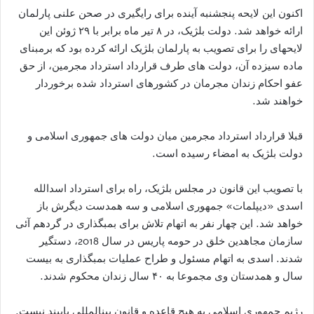
اکنون این لایحه پنجشنبه آینده برای رایگیری در صحن علنی پارلمان
ارائه خواهد شد. دولت بلژیک، در ۸ تیر ماه برابر با ۲۹ ژوئن این
لایحهای را برای تصویب به پارلمان بلژیک ارائه کرده بود که برمبنای
ماده سیزده آن، دولت های طرف قرارداد استرداد مجرمین، از حق
عفو احکام زندان مجرمان در کشورهای استرداد شده برخوردار
خواهند شد.
قبلا قرارداد استرداد مجرمین میان دولت های جمهوری اسلامی و
دولت بلژیک به امضاء رسیده است.
با تصویب این قانون در مجلس بلژیک، راه برای استرداد اسدالله
اسدی «دیپلمات» جمهوری اسلامی و سه همدست دیگرش باز
خواهد شد. این چهار نفر به اتهام تلاش برای بمبگذاری در گردهم آئی
سازمان مجاهدین خلق در حومه پاریس در سال 2018، دستگیر
شدند. اسدی به اتهام مسئول و طراح عملیات بمبگذاری به بیست
سال و همدستان وی مجموعا به ۴۰ سال زندان محکوم شدند.
رژیم جمهوری اسلامی به هیچ قاعده و قانون بینالمللی پایبند نیست.