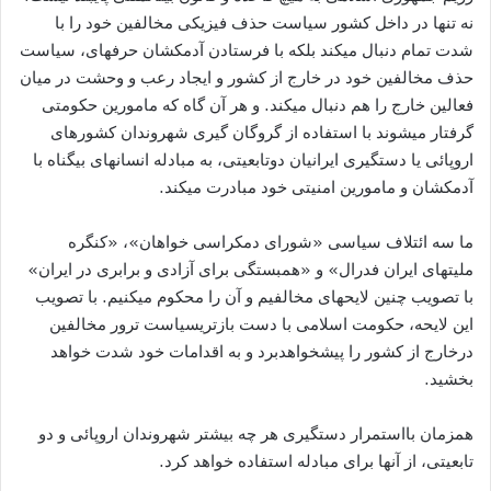
نه تنها در داخل کشور سیاست حذف فیزیکی مخالفین خود را با
شدت تمام دنبال میکند بلکه با فرستادن آدمکشان حرفهای، سیاست
حذف مخالفین خود در خارج از کشور و ایجاد رعب و وحشت در میان
فعالین خارج را هم دنبال میکند. و هر آن گاه که مامورین حکومتی
گرفتار میشوند با استفاده از گروگان گیری شهروندان کشورهای
اروپائی یا دستگیری ایرانیان دوتابعیتی، به مبادله انسانهای بیگناه با
آدمکشان و مامورین امنیتی خود مبادرت میکند.
ما سه ائتلاف سیاسی «شورای دمکراسی خواهان»، «کنگره
ملیتهای ایران فدرال» و «همبستگی برای آزادی و برابری در ایران»
با تصویب چنین لایحهای مخالفیم و آن را محکوم میکنیم. با تصویب
این لایحه، حکومت اسلامی با دست بازتریسیاست ترور مخالفین
درخارج از کشور را پیشخواهدبرد و به اقدامات خود شدت خواهد
بخشید.
همزمان بااستمرار دستگیری هر چه بیشتر شهروندان اروپائی و دو
تابعیتی، از آنها برای مبادله استفاده خواهد کرد.