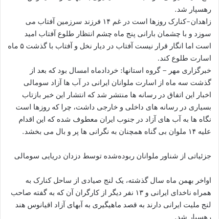
رهسپار شد.
زاهدان-کنارک روزها است در غم ۱۴ فرزند سرزمین آفتاب می
سوزد و با چشمان بارانی پنج ماه چشم انتظار طلوع آفتاب امید
است اما انگار قرار نیست آفتاب در دیار نخل و آفتاب با گذشت ۵ ماه
اسارت طلوع کند.
خبرگزاری مهر – گروه استانها: خردادماه امسال بود که بعد از
گذشت سه ماه از اسارت ملوانان ایرانی در آب ها آزاد سومالی
اخبار این اتفاق در رسانه ها منتشر شد که انتشار این خبر بازتاب
بسیاری در رسانه های داخلی و خارجی داشت، چرا که روزها است
نگاه ها به آب های آزاد در جنوب ایران معطوف شده که این اقدام
علیه ۱۴ ملوان بی گناه همچنان به نگرانی ها پر و بال می بخشد.
جزئیاتی از شناور ملوانان ربوده‌شده توسط دزدان دریایی سومالی
اواخر بهمن ماه سال گذشته، یک لنج صیادی از ساحل کنارک به
همراه ناخدای ایرانی و ۱۳ نفر دیگر از کارگران آن که به گفته صاحب
لنج ملیت ایرانی دارند به قصد ماهیگیری به آبهای آزاد اقیانوس هند
رهسپار شد.