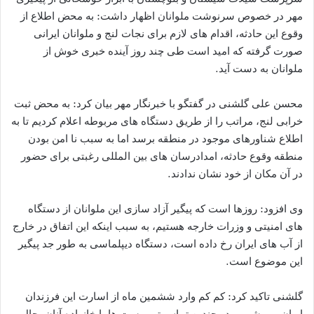
مهر در خصوص سرنوشت ملوانان اظهار داشت: به محض اطلاع از
وقوع این حادثه، اقدام های لازم برای نجات لنج و ملوانان ایرانی
صورت گرفته که امید است طی چند روز آینده خبری خوش از
ملوانان به دست آید.
محسن علی گلشنی در گفتگو با خبرنگار مهر بیان کرد: به محض ثبت
خرابی لنج، مراتب را از طریق دستگاه های مربوطه اعلام کردیم تا به
اطلاع شناورهای موجود در منطقه برسد اما به سبب نا امن بودن
منطقه وقوع حادثه، امدادرسان های بین المللی رغبتی برای حضور
در آن مکان از خود نشان ندادند.
وی افزود: روزها است که پیگیر آزاد سازی این ملوانان از دستگاه
های امنیتی و وزرات خارجه هستیم، به سبب اینکه این اتفاق در خارج
از آب های ایران رخ داده است، دستگاه دیپلماسی به طور جد پیگیر
این موضوع است.
گلشنی تاکید کرد: کم کم وارد ششمین ماه از اسارت این فرزندان
ایران می شویم، در چندین تماس تروریست ها با خانواده آنان، حال