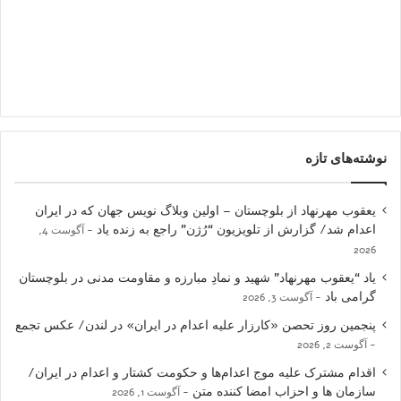
نوشته‌های تازه
یعقوب مهرنهاد از بلوچستان – اولین وبلاگ نویس جهان که در ایران
اعدام شد/ گزارش از تلویزیون “رُژن” راجع به زنده یاد
آگوست 4,
2026
یاد “یعقوب مهرنهاد” شهید و نمادِ مبارزه و مقاومت مدنی در بلوچستان
گرامی باد
آگوست 3, 2026
پنجمین روز تحصن «کارزار علیه اعدام در ایران» در لندن/ عکس تجمع
آگوست 2, 2026
اقدام مشترک علیه موج اعدام‌ها و حکومت کشتار و اعدام در ایران/
سازمان ها و احزاب امضا کننده متن
آگوست 1, 2026