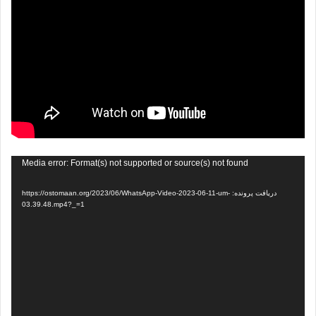
نمایشگر
Media error: Format(s) not supported or source(s) not found
ویدیو
دریافت پرونده: https://ostomaan.org/2023/06/WhatsApp-Video-2023-06-11-um-
03.39.48.mp4?_=1