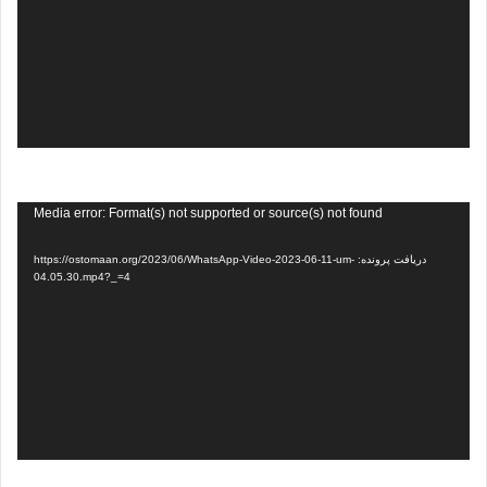
نمایشگر
Media error: Format(s) not supported or source(s) not found
ویدیو
دریافت پرونده: https://ostomaan.org/2023/06/WhatsApp-Video-2023-06-11-um-
04.05.30.mp4?_=4