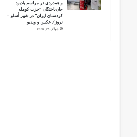
و همدردی در مراسم یادبود
جان‌باختگان “حزب کومله
کردستان ایران” در شهر اُسلو –
نروژ/ عکس و ویدیو
جولای 26, 2026