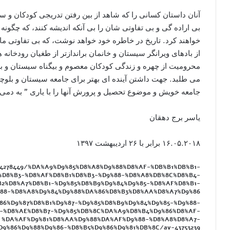
آنان داستان کسانی را که شاهد از بین رفتن تدریجی کودکان و س
بی اراده گی و بی تفاوتی شان را بی آنکه اندیشه کنند، که چگونه م
خواهند کرد. تاریخ در خاطره خود خواهد نوشت، که بی تفاوتی ما،
از بادهای ویرانگر سیستان و خانمان براندازتر از طغیان رودخان
محرومیت از چهره و زندگی کودکان معصوم و بیگناه سیستان و بلو
می طلبد. جهت داشتن آینده ای بهتر برای جامعه سیستان و بلوچ
جامعه خویش و موضوع تحصیل و پرورش آنها را با یاری ” به دمی ی
یاسر برج دهقان
۱۶.۰۵.۲۰۱۸ برابر با ۲۶ اردیبهشت ۱۳۹۷
/4278449/%DA%A9%D9%85%D8%A8%D9%88%D8%AF-%DB%B1%DB%B1-
%D8%B3-%D8%AF%D8%B1%D8%B3-%D9%88-%D8%A8%DB%8C%D8%B4-
B2%D8%A7%D8%B1-%D9%85%D8%B9%D9%84%D9%85-%D8%AF%D8%B1-
88-%D8%A8%D9%84%D9%88%DA%86%D8%B3%D8%AA%D8%A7%D9%86
%86%D9%87%D8%B1%D9%87-%D9%85%D8%B9%D9%84%D9%85-%D9%88-
7-%D8%AE%D8%B7-%D9%85%DB%8C%DA%A9%D8%B4%D9%86%D8%AF-
%DA%AF%D9%81%D8%AA%D9%88%DA%AF%D9%88-%D8%A8%D8%A7-
9%86%D9%88%D9%86-%D8%B5%D9%86%D9%81%DB%8C/av-43753239