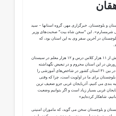
هقان
بود بیش از ۱۲ هزار معلم در سیستان و بلوچستان. خبرگزاری مهر، گروه استانها – سید
ی شرمسارم». این “سخن شاه‌ بیت” صحبت‌های وزیر
چستان در آخرین سفر وی به این استان بود، که
.
این گزارشی هست که خبرگزاری مهر آنرا مخابره کرده، کمبود بیش از ۱۱ هزار کلاس درس و ۱۲ هزار معلم در سیستان
رورش در این استان محروم و در تبعیض نگهداشته
شده. به اعتراف آقای وزیر، سیستان و بلوچستان بدترین شرایط در بین ۳۱ استان کشور در شاخص‌های آموزشی را
بلوچستان برای ما در اولویت است، چرا که وقتی
 بندی می ‌کنیم، آذربایجان غربی جزو ضعیف‌ ترین
یجان غربی بسیار زیاد است و اگر بتوانیم وضعیت
نیم، شاهکار کرده‌ایم»
ستان و بلوچستان سخن می گوید، که ماموران امنیتی
ای بهتر شدن امور صنفی خود تجمع می کنند را، در