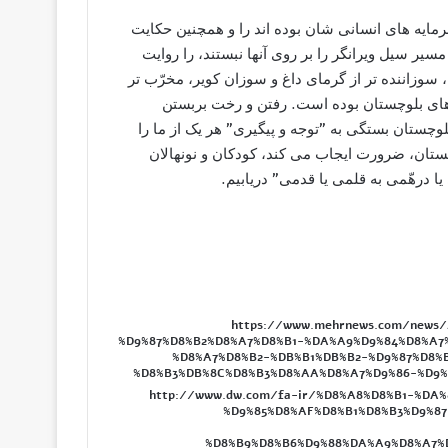
رمایه های انسانی شان بوده اند را و همچنین حکایت
سیر سیل ویرانگر را بر روی آنها نبستند، را روایت
 سوزاننده تر از گرمای داغ و سوزان کویر، مخرّب تر
ه های بلوچستان بوده است. رفتن و رخت بربستن
چستان بستگی به ”توجه و پیگیری” هر یک از ما را
ستان، ضرورت ایجاب می کند، کودکان و نونهالان
ا درهّمی به قلمی یا قدمی” دریابیم.
https://www.mehrnews.com/news
%D9%87%D8%B2%D8%A7%D8%B1-%DA%A9%D9%84%D8%A7
%D8%A7%D8%B2-%DB%B1%DB%B2-%D9%87%D8%
%D8%B3%DB%8C%D8%B3%D8%AA%D8%A7%D9%86-%D9%
http://www.dw.com/fa-ir/%D8%A8%D8%B1-%DA
%D9%85%D8%AF%D8%B1%D8%B3%D9%8
%D8%B9%D8%B6%D9%88%DA%A9%D8%A7%D