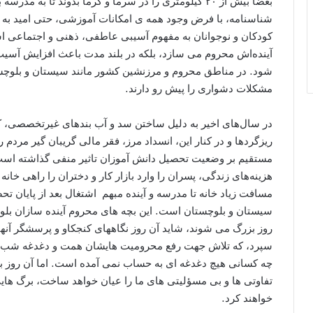
بعضا بیش از ۲۰ کیلومتری را در سرما و گرما بدوند تا به
شناسنامه، با فرض وجود همه ی امکانات آموزشی، حتی امید به 
کودکان و نوجوانان به مفهوم آسیبی عاطفی، ذهنی و اجتماعی است 
آینده‌اش محروم می‌ سازد، بلکه در بلند مدت باعث افزایش آسیب‌
شود. در مناطق محروم و مرزنشین کشور مانند سیستان و بلوچ
مشکلات دشواری را پیش رو دارند.
در سال‌های اخیر به دلیل ساختن سد و آب بندهای غیرتخصصی،
ریزگردها و در کنار این، انسداد مرز، فقر مالی گریبان ‌گیر مرد
مستقیم بر وضعیت تحصیل دانش آموزان تاثیر منفی گذاشته است. ب
هزینه‌های زندگی، پسران را وارد بازار کار و دختران را راهی خ
مسافت زیاد خانه تا مدرسه و آینده مبهم اشتغال بعد از پایان تح
سیستان و بلوچستان است. این بچه های محروم آینده سازان بلوچ
روز بزرگ می شوند، شاید آن روز نگاههای کنجکاو و پرسشگر آنها ب
سپرد، که تلاش جهت رفع محرومیت هایشان همت و دغدغه شب و
چه کسانی هیچ دغدغه ای به حساب نمی آمده است. اما آن روز بر
تفاوتی ها و بی مسؤلیتی های ما را عیان خواهد ساخت، برگ های
خواهند کرد.