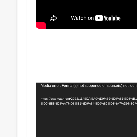
Media error: Format(s) not supported or source(s) not fou
https://ostomaan.org/2022/11/%DA%A9%D9%86%D9%81%D8%B1%D8%-
%D9%BE%D8%A7%D8%B1%D9%84%D9%85%D8%A7%D9%86-%D8