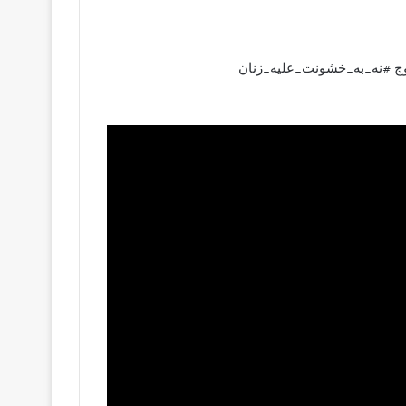
چ #نه_به_خشونت_علیه_زنان