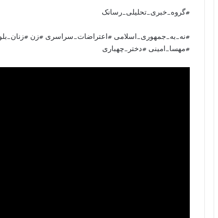
#گروه_خبری_تحلیلی_رسانک
#نه_به_جمهوری_اسلامی #اعتراضات_سراسری #زن #زنان_بلو
#مهسا_امینی #دختر_چهباری