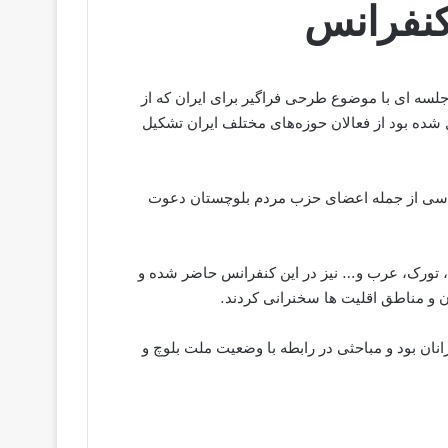
 کنفرانس
به ٢۶ آبان ماه ۱۴۰۱، پارلمان اروپا جلسه ای با موضوع طرحی فراگیر برای ایران که از
ده بود از فعالان حوزه‌های مختلف ایران تشکیل
سیاسی از جمله اعضای حزب مردم بلوچستان دعوت
چستان، (برمش، Bramsh) با زنان کورد، تورک، عرب و… نیز در این کنفرانس حاضر شده و
ن و مناطق اقلیت ها سخنرانی کردند.
نان بود و مباحثی در رابطه با وضعیت ملت بلوچ و