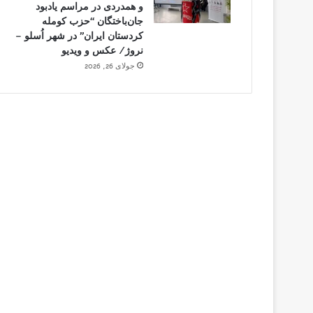
و همدردی در مراسم یادبود
جان‌باختگان “حزب کومله
کردستان ایران” در شهر اُسلو –
نروژ/ عکس و ویدیو
جولای 26, 2026