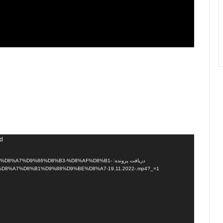
نمایشگر
nd
ویدیو
دریافت پرونده: A7%D9%86%D8%B3-%D8%AF%D8%B1
%A7%D8%B1%D9%88%D9%BE%D8%A7-19.11.2022-.mp4?_=1