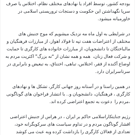
بودجه کشور، توسط افراد یا نهادهای مختلف نظام، اختلاس یا صرف
سرپا نگهداشتن این حکومت و دستجات تروریستی اسلامی در
خاورمیانه میشود.
در شرایطی به اول ماه مه نزدیک میشویم که موج جنبش های
مختلف از اعتراضات هفت تپه تا فولاد اهواز، از مبارزات فرهنگیان و
مالباختگان تا دانشجویان، از مبارزات خانواده های کارگری تا حمایت
و شرکت فعال زنان، همه و همه نشان از “نه بزرگ” اکثریت مردم به
اوضاع آکنده از فقر، اختلاس، تباهی، اختناق، به تبعیض و نابرابری در
سرتاسرایران دارد.
در همین راستا و در آستانه روز جهانی کارگر، تشکل ها و نهادهای
کارگری ، فرهنگیان، دانشجویان و.. با انتشار فراخوان های گوناگونی
،مردم را دعوت به تجمع اعتراضی کرده اند.
رژیم جنایتکاراسلامی حاکم بر ایران ، در هراس از جنبش اعتراضی
اقشار گوناگون مردم و در تداوم سیاست های سرکوبگرانه خود،
تعدادی از فعالان کارگری را بازداشت کرده وبه عبث می کوشد