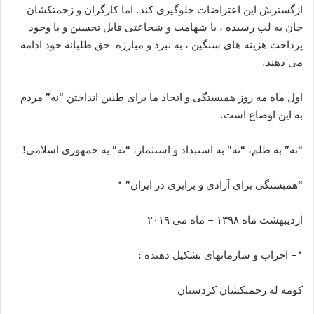
ازگسترش این اعتراضات جلوگیری کند. اما کارگران و زحمتکشان
جان به لب رسیده ، با شهامت و شجاعتی قابل تحسین و با وجود
پرداخت هزینه های سنگین ، به نبرد و مبارزه حق طلبانه خود ادامه
می دهند.
اول ماه مه روز همبستگی و اتحاد ما برای طنین انداختن “نه” مردم
به این اوضاع است.
“نه” به ظلم، “نه” به استبداد و استثمار، “نه” به جمهوری اسلامی!
“همبستگی برای آزادی و برابری در ایران” *
اردیبهشت ماه ۱۳۹۸ – ماه می ۲۰۱۹
*- احزاب و سازمانهای تشکیل دهنده :
کومه له زحمتکشان کردستان