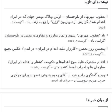
نوشته‌های تازه
یعقوب مهرنهاد از بلوچستان – اولین وبلاگ نویس جهان که در ایران
اعدام شد/ گزارش از تلویزیون “رُژن” راجع به زنده یاد
آگوست 4,
2026
یاد “یعقوب مهرنهاد” شهید و نمادِ مبارزه و مقاومت مدنی در بلوچستان
گرامی باد
آگوست 3, 2026
پنجمین روز تحصن «کارزار علیه اعدام در ایران» در لندن/ عکس تجمع
آگوست 2, 2026
اقدام مشترک علیه موج اعدام‌ها و حکومت کشتار و اعدام در ایران/
سازمان ها و احزاب امضا کننده متن
آگوست 1, 2026
ویدیو گفتگوی رادیو فردا با آقای رحیم بندوئی عضو شورای مرکزی
حزب مردم بلوچستان
جولای 28, 2026
از میان خبر ها