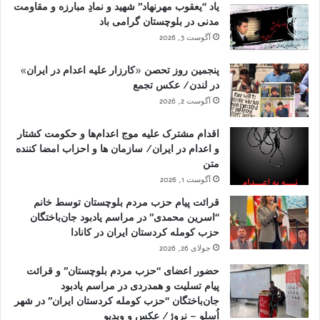
یاد “یعقوب مهرنهاد” شهید و نمادِ مبارزه و مقاومت
مدنی در بلوچستان گرامی باد
آگوست 3, 2026
پنجمین روز تحصن «کارزار علیه اعدام در ایران»
در لندن/ عکس تجمع
آگوست 2, 2026
اقدام مشترک علیه موج اعدام‌ها و حکومت کشتار
و اعدام در ایران/ سازمان ها و احزاب امضا کننده
متن
آگوست 1, 2026
قرائت پیام حزب مردم بلوچستان توسط خانم
“اسرین محمدی” در مراسم یادبود جان‌باختگان
حزب کومله کردستان ایران در کانادا
جولای 26, 2026
حضور اعضای “حزب مردم بلوچستان” و قرائت
پیام تسلیت و همدردی در مراسم یادبود
جان‌باختگان “حزب کومله کردستان ایران” در شهر
اُسلو – نروژ/ عکس و ویدیو