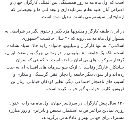
است که اول ماه مه به روز همبستگی بین المللی کارگران جهان و
اعتراض آنان علیە نظام سرمایەداری و بیعدالتی ها و تبعیضاتی که
ازنتایج این سیستم می باشند، تبدیل شدە است.
در ایران طبقە کارگر و میلیونها مزد بگیر و حقوق بگیر در شرایطی به
پیشواز اول ماە مە می روند که ۴۰ سال حاکمیت “جمهوری
اسلامی”، نه تنها کارگران و میلیونها خانوادە را به خاک سیاە نشاندە
است، بلکه یک جامعە ۸٠ میلیونی را در زندانی بزرگ به وسعت ایران،
گرفتار سرکوب های بی امان ساخته است. حاکمیتی که سران
جنایتکار، غارتگر وفاسد آن ازیک سو سرمایه های افسانه ای به جیب
زده اند و از سوی دیگر جامعه را دچار، فقر، گرسنگی و بیکاری و
آسیب های ناهنجار اجتماعی دیگر، نظیر کودکان خیابانی، زنان تن
فروش، کارتن خواب و گور خواب کرده است.
۱۳۰ سال پیش کارگران در سرتاسر جهان، اول ماه مه را به عنوان
روزی نمادین دراعتراض به استثمار، تبعیض و نابرابری و روز مبارزه
مشترک برای جهانی بهتر و عادلانه تر، برگزیدند.