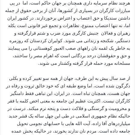
هرچند نظام سرمایه داری همچنان بر جهان حاکم است، اما در پی
مبارزات کارگران در بسیاری از کشورها، آنان از برخی حقوق از جمله
داشتن سندیکا و حق اعتصاب و اعتراض برخوردارند. در کشور ایران
اما، نه تنها اعتصاب ممنوع، تظاهرات و تجمع غیر قانونی است بکله
رهبران و فعالان جنبش کارگری مورد ضرب و شتم قرارگرفته و
دستگیر، شکنجه و زندانی می شوند. کولبران کردستان که روزمره
به خاطر یک لقمه نان راههای صعب العبور کوهستانی را می پیمایند
و حق و حقوقشان درحد بردگانی است که اهرام مصر را ساختند،
مسلحانه مورد حمله قرار گرفته وکشتار می شوند.
از صد سال پیش به این طرف، جهان از همه سو تغییر کرده و بکلی
دگرگون شده است، اما وضع طبقه ای که خود خالق ثروت و رفاه در
جهان هست، همچنان تباه است. در ایران، این تباهی فقط دامنگیر
کارگران نیست. اکثریت عظیم این جامعه به معنی اخص کلمه با فقر
و محرومیت و گرسنگی و فلاکت دست و پنجه نرم میکند. درست در
حالیکه نظام جمهوری اسلامی در طی این چهل ساله یک قشر جدید
میلیاردرهای آقا زاده، آیت الله هایی با حسابهای نجومی تحویل
جامعه داده است. مردم نان ندارند بخورند، در حالیکه بخش عمده