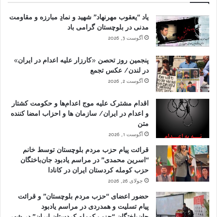
یاد “یعقوب مهرنهاد” شهید و نمادِ مبارزه و مقاومت
مدنی در بلوچستان گرامی باد
آگوست 3, 2026
پنجمین روز تحصن «کارزار علیه اعدام در ایران»
در لندن/ عکس تجمع
آگوست 2, 2026
اقدام مشترک علیه موج اعدام‌ها و حکومت کشتار
و اعدام در ایران/ سازمان ها و احزاب امضا کننده
متن
آگوست 1, 2026
قرائت پیام حزب مردم بلوچستان توسط خانم
“اسرین محمدی” در مراسم یادبود جان‌باختگان
حزب کومله کردستان ایران در کانادا
جولای 26, 2026
حضور اعضای “حزب مردم بلوچستان” و قرائت
پیام تسلیت و همدردی در مراسم یادبود
جان‌باختگان “حزب کومله کردستان ایران” در شهر