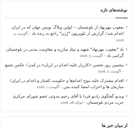
نوشته‌های تازه
یعقوب مهرنهاد از بلوچستان – اولین وبلاگ نویس جهان که در ایران
اعدام شد/ گزارش از تلویزیون “رُژن” راجع به زنده یاد
آگوست 4,
2026
یاد “یعقوب مهرنهاد” شهید و نمادِ مبارزه و مقاومت مدنی در بلوچستان
گرامی باد
آگوست 3, 2026
پنجمین روز تحصن «کارزار علیه اعدام در ایران» در لندن/ عکس تجمع
آگوست 2, 2026
اقدام مشترک علیه موج اعدام‌ها و حکومت کشتار و اعدام در ایران/
سازمان ها و احزاب امضا کننده متن
آگوست 1, 2026
ویدیو گفتگوی رادیو فردا با آقای رحیم بندوئی عضو شورای مرکزی
حزب مردم بلوچستان
جولای 28, 2026
از میان خبر ها